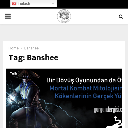
Turkish
PRIMARY
MENU
Home
Banshee
Tag:
Banshee
Tarih