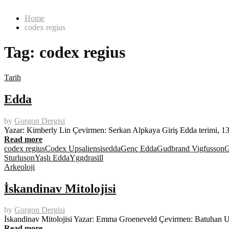
Home
codex regius
Tag:
codex regius
Tarih
Edda
by
Gorgon Dergisi
Yazar: Kimberly Lin Çevirmen: Serkan Alpkaya Giriş Edda terimi, 13.
Read more
codex regius
Codex Upsaliensis
edda
Genç Edda
Gudbrand Vigfusson
G
Sturluson
Yaşlı Edda
Yggdrasill
Arkeoloji
İskandinav Mitolojisi
by
Gorgon Dergisi
İskandinav Mitolojisi Yazar: Emma Groeneveld Çevirmen: Batuhan Un
Read more