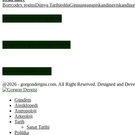
Borr
codex regius
Dünya Tarihi
edda
Ginnungagap
iskandinav
iskandinav
Gorgon Dergisi Dergilik’te!
Gorgon Dergisi Google Play’de
Bizimle İletişime Geçin
@2026 - gorgondergisi.com. All Right Reserved. Designed and Dev
Facebook
Twitter
Youtube
Gündem
Ansiklopedi
Antropoloji
Arkeoloji
Tarih
Sanat Tarihi
Politika