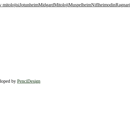
 mitolojisi
Jotunheim
Midgard
Mitoloji
Muspelheim
Niflheim
odin
Ragnar
eloped by
PenciDesign