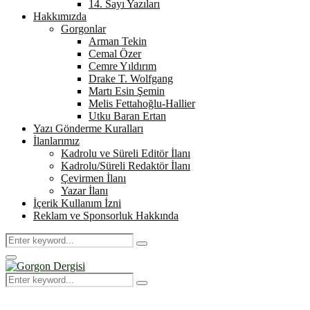
14. Sayı Yazıları
Hakkımızda
Gorgonlar
Arman Tekin
Cemal Özer
Cemre Yıldırım
Drake T. Wolfgang
Martı Esin Şemin
Melis Fettahoğlu-Hallier
Utku Baran Ertan
Yazı Gönderme Kuralları
İlanlarımız
Kadrolu ve Süreli Editör İlanı
Kadrolu/Süreli Redaktör İlanı
Çevirmen İlanı
Yazar İlanı
İçerik Kullanım İzni
Reklam ve Sponsorluk Hakkında
Search
Search
for:
Primary
Menu
Search
Search
for: