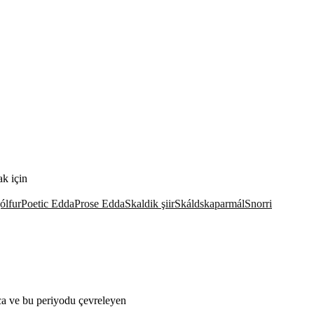
k için
ólfur
Poetic Edda
Prose Edda
Skaldik şiir
Skáldskaparmál
Snorri
a ve bu periyodu çevreleyen