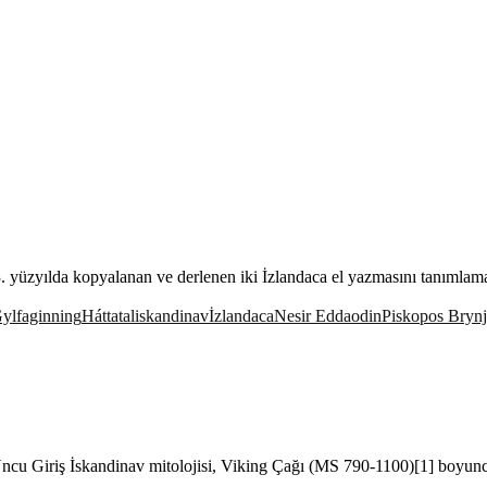
 yüzyılda kopyalanan ve derlenen iki İzlandaca el yazmasını tanımlama
ylfaginning
Háttatal
iskandinav
İzlandaca
Nesir Edda
odin
Piskopos Brynj
cu Giriş İskandinav mitolojisi, Viking Çağı (MS 790-1100)[1] boyunc