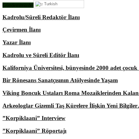
Turkish
Gündemimizde Ne Var?
Kadrolu/Süreli Redaktör İlanı
Çevirmen İlanı
Yazar İlanı
Kadrolu ve Süreli Editör İlanı
Kaliforniya Üniversitesi, bünyesinde 2000 adet çocu
Bir Rönesans Sanatçısının Atölyesinde Yaşam
Viking Boncuk Ustaları Roma Mozaiklerinden Kala
Arkeologlar Gizemli Taş Kürelere İlişkin Yeni Bilgile
”Korpiklaani” Interview
”Korpiklaani” Röportajı