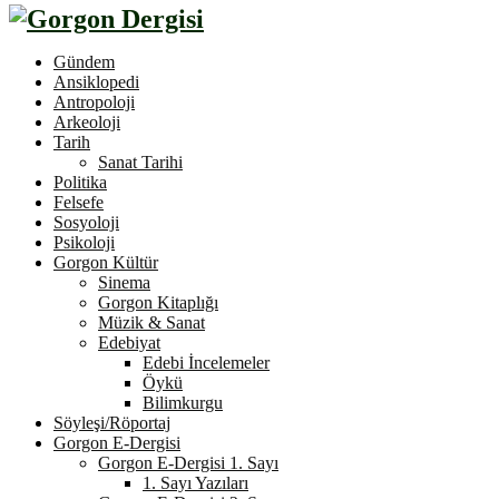
Gündem
Ansiklopedi
Antropoloji
Arkeoloji
Tarih
Sanat Tarihi
Politika
Felsefe
Sosyoloji
Psikoloji
Gorgon Kültür
Sinema
Gorgon Kitaplığı
Müzik & Sanat
Edebiyat
Edebi İncelemeler
Öykü
Bilimkurgu
Söyleşi/Röportaj
Gorgon E-Dergisi
Gorgon E-Dergisi 1. Sayı
1. Sayı Yazıları