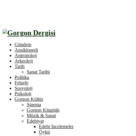
Gündem
Ansiklopedi
Antropoloji
Arkeoloji
Tarih
Sanat Tarihi
Politika
Felsefe
Sosyoloji
Psikoloji
Gorgon Kültür
Sinema
Gorgon Kitaplığı
Müzik & Sanat
Edebiyat
Edebi İncelemeler
Öykü