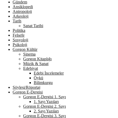
Gündem
Ansiklopedi
Antropoloji
Arkeoloji
Tarih
Sanat Tarihi
Politika
Felsefe
Sosyoloji
Psikoloji
Gorgon Kültür
Sinema
Gorgon Kitaplığı
Müzik & Sanat
Edebiyat
Edebi İncelemeler
Öykü
Bilimkurgu
Söyleşi/Röportaj
Gorgon E-Dergisi
Gorgon E-Dergisi 1. Sayı
1. Sayı Yazıları
Gorgon E-Dergisi 2. Sayı
2. Sayı Yazıları
Gorgon E-Dergisi 3. Sayı