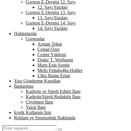
Gorgon E-Dergisi 12. Sayı
12. Sayı Yazıları
Gorgon E-Dergisi 13. Sayı
13. Sayı Yazıları
Gorgon E-Dergisi 14. Sayı
14. Sayı Yazıları
Hakkımızda
Gorgonlar
Arman Tekin
Cemal Özer
Cemre Yıldırım
Drake T. Wolfgang
Martı Esin Şemin
Melis Fettahoğlu-Hallier
Utku Baran Ertan
Yazı Gönderme Kuralları
İlanlarımız
Kadrolu ve Süreli Editör İlanı
Kadrolu/Süreli Redaktör İlanı
Çevirmen İlanı
Yazar İlanı
İçerik Kullanım İzni
Reklam ve Sponsorluk Hakkında
Search