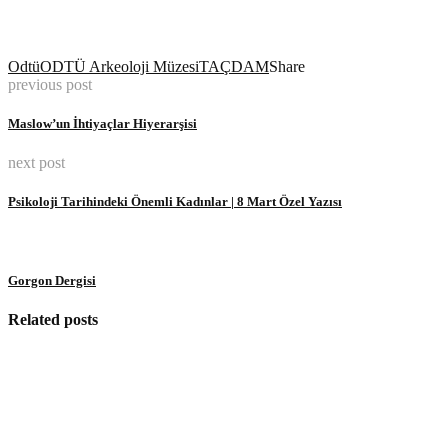
Odtü
ODTÜ Arkeoloji Müzesi
TAÇDAM
Share
previous post
Maslow’un İhtiyaçlar Hiyerarşisi
next post
Psikoloji Tarihindeki Önemli Kadınlar | 8 Mart Özel Yazısı
Gorgon Dergisi
Related posts