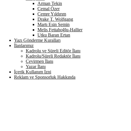
Arman Tekin
Cemal Özer
Cemre Yıldırım
Drake T. Wolfgang
Martı Esin Şemin
Melis Fettahoğlu-Hallier
Utku Baran Ertan
Yazı Gönderme Kuralları
İlanlarımız
Kadrolu ve Süreli Editör İlanı
Kadrolu/Süreli Redaktör İlanı
Çevirmen İlanı
Yazar İlanı
İçerik Kullanım İzni
Reklam ve Sponsorluk Hakkında