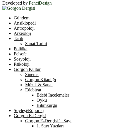
Developed by
PenciDesign
Facebook
Twitter
Youtube
Gündem
Ansiklopedi
Antropoloji
Arkeoloji
Tarih
Sanat Tarihi
Politika
Felsefe
Sosyoloji
Psikoloji
Gorgon Kültür
Sinema
Gorgon Kitaplığı
Müzik & Sanat
Edebiyat
Edebi İncelemeler
Öykü
Bilimkurgu
Söyleşi/Röportaj
Gorgon E-Dergisi
Gorgon E-Dergisi 1. Sayı
1. Sayı Yazıları