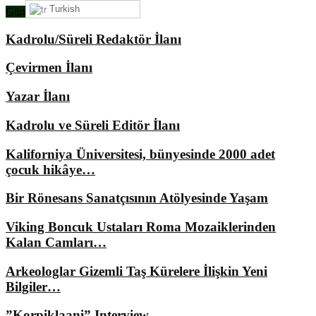
Turkish
Gündemimizde Ne Var?
Kadrolu/Süreli Redaktör İlanı
Çevirmen İlanı
Yazar İlanı
Kadrolu ve Süreli Editör İlanı
Kaliforniya Üniversitesi, bünyesinde 2000 adet
çocuk hikâye…
Bir Rönesans Sanatçısının Atölyesinde Yaşam
Viking Boncuk Ustaları Roma Mozaiklerinden
Kalan Camları…
Arkeologlar Gizemli Taş Kürelere İlişkin Yeni
Bilgiler…
”Korpiklaani” Interview