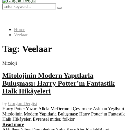
Menu
Search
Search
for:
Home
Veelaar
Tag:
Veelaar
Mitoloji
Mitolojinin Modern Yapıtlarla
Buluşması: Harry Potter’ın Fantastik
Halk Hikâyeleri
by
Gorgon Dergisi
Harry Potter Yazar: Alicia McDermott Çevirmen: Aslıhan Yeşilyurt
Mitolojinin Modern Yapıtlarla Buluşması: Harry Potter’ın Fantastik
Halk Hikâyeleri Evrensel mitler, folklor
Read more
Akhilleus
Albus Dumbledore
Anka Kuşu
Ateş Kadehi
Barut