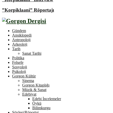
”Korpiklaani” Röportajı
Gündem
Ansiklopedi
Antropoloji
Arkeoloji
Tarih
Sanat Tarihi
Politika
Felsefe
Sosyoloji
Psikoloji
Gorgon Kültür
Sinema
Gorgon Kitaplığı
Müzik & Sanat
Edebiyat
Edebi İncelemeler
Öykü
Bilimkurgu
Söyleşi/Röportaj