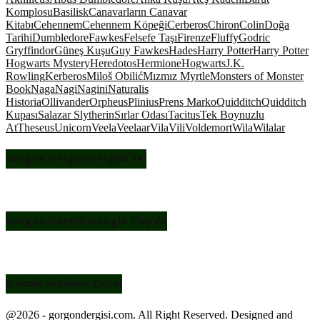
Komplosu
Basilisk
Canavarların Canavar
Kitabı
Cehennem
Cehennem Köpeği
Cerberos
Chiron
Colin
Doğa
Tarihi
Dumbledore
Fawkes
Felsefe Taşı
Firenze
Fluffy
Godric
Gryffindor
Güneş Kuşu
Guy Fawkes
Hades
Harry Potter
Harry Potter
Hogwarts Mystery
Heredotos
Hermione
Hogwarts
J.K.
Rowling
Kerberos
Miloš Obilić
Mızmız Myrtle
Monsters of Monster
Book
Naga
Nagi
Nagini
Naturalis
Historia
Ollivander
Orpheus
Plinius
Prens Marko
Quidditch
Quidditch
Kupası
Salazar Slytherin
Sırlar Odası
Tacitus
Tek Boynuzlu
At
Theseus
Unicorn
Veela
Veelaar
Vila
Vili
Voldemort
Wila
Wilalar
Gorgon Dergisi Dergilik’te!
Gorgon Dergisi Google Play’de
Bizimle İletişime Geçin
@2026 - gorgondergisi.com. All Right Reserved. Designed and