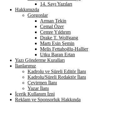
14. Sayı Yazıları
Hakkımızda
Gorgonlar
Arman Tekin
Cemal Özer
Cemre Yıldırım
Drake T. Wolfgang
Martı Esin Şemin
Melis Fettahoğlu-Hallier
Utku Baran Ertan
Yazı Gönderme Kuralları
İlanlarımız
Kadrolu ve Süreli Editör İlanı
Kadrolu/Süreli Redaktör İlanı
Çevirmen İlanı
Yazar İlanı
İçerik Kullanım İzni
Reklam ve Sponsorluk Hakkında