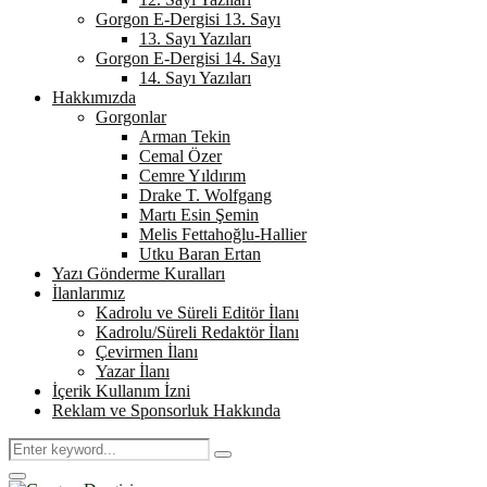
Gorgon E-Dergisi 13. Sayı
13. Sayı Yazıları
Gorgon E-Dergisi 14. Sayı
14. Sayı Yazıları
Hakkımızda
Gorgonlar
Arman Tekin
Cemal Özer
Cemre Yıldırım
Drake T. Wolfgang
Martı Esin Şemin
Melis Fettahoğlu-Hallier
Utku Baran Ertan
Yazı Gönderme Kuralları
İlanlarımız
Kadrolu ve Süreli Editör İlanı
Kadrolu/Süreli Redaktör İlanı
Çevirmen İlanı
Yazar İlanı
İçerik Kullanım İzni
Reklam ve Sponsorluk Hakkında
Search
Search
for:
Primary