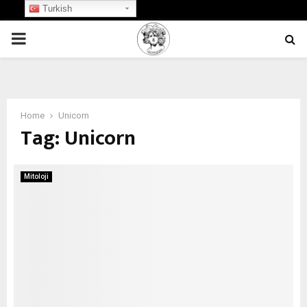
Turkish
PRIMARY
MENU
Home
Unicorn
Tag:
Unicorn
Mitoloji