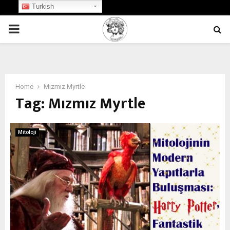
Turkish
PRIMARY
MENU
Home
Mızmız Myrtle
Tag:
Mızmız Myrtle
Mitoloji