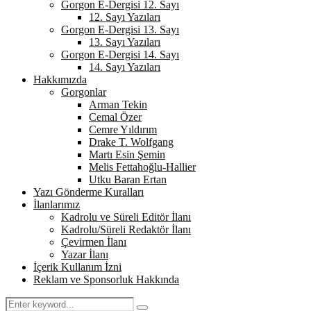
Gorgon E-Dergisi 12. Sayı
12. Sayı Yazıları
Gorgon E-Dergisi 13. Sayı
13. Sayı Yazıları
Gorgon E-Dergisi 14. Sayı
14. Sayı Yazıları
Hakkımızda
Gorgonlar
Arman Tekin
Cemal Özer
Cemre Yıldırım
Drake T. Wolfgang
Martı Esin Şemin
Melis Fettahoğlu-Hallier
Utku Baran Ertan
Yazı Gönderme Kuralları
İlanlarımız
Kadrolu ve Süreli Editör İlanı
Kadrolu/Süreli Redaktör İlanı
Çevirmen İlanı
Yazar İlanı
İçerik Kullanım İzni
Reklam ve Sponsorluk Hakkında
Search