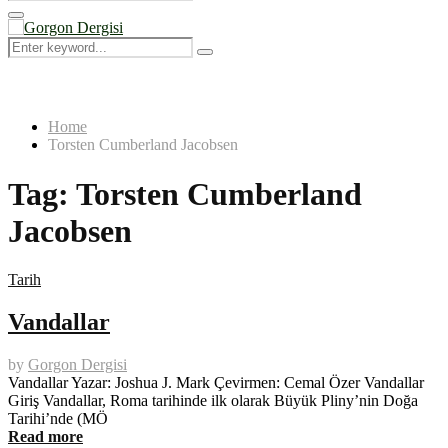
Search
for:
Primary
Menu
Search
Search
for:
Home
Torsten Cumberland Jacobsen
Tag:
Torsten Cumberland
Jacobsen
Tarih
Vandallar
by
Gorgon Dergisi
Vandallar Yazar: Joshua J. Mark Çevirmen: Cemal Özer Vandallar
Giriş Vandallar, Roma tarihinde ilk olarak Büyük Pliny’nin Doğa
Tarihi’nde (MÖ
Read more