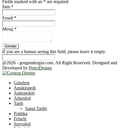
Fields marked with an
*
are required
İsim
*
Email
*
Mesaj
*
If you are a human seeing this field, please leave it empty.
@2026 - gorgondergisi.com. All Right Reserved. Designed and
Developed by
PenciDesign
Facebook
Twitter
Youtube
Gündem
Ansiklopedi
Antropoloji
Arkeoloji
Tarih
Sanat Tarihi
Politika
Felsefe
Sosyoloji