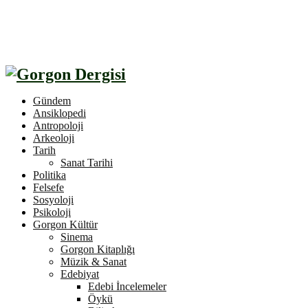
Gündem
Ansiklopedi
Antropoloji
Arkeoloji
Tarih
Sanat Tarihi
Politika
Felsefe
Sosyoloji
Psikoloji
Gorgon Kültür
Sinema
Gorgon Kitaplığı
Müzik & Sanat
Edebiyat
Edebi İncelemeler
Öykü