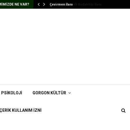
Çevirmen İlanı
IMIZDE NE VAR?
PSIKOLOJI
GORGON KÜLTÜR
İÇERIK KULLANIM İZNI