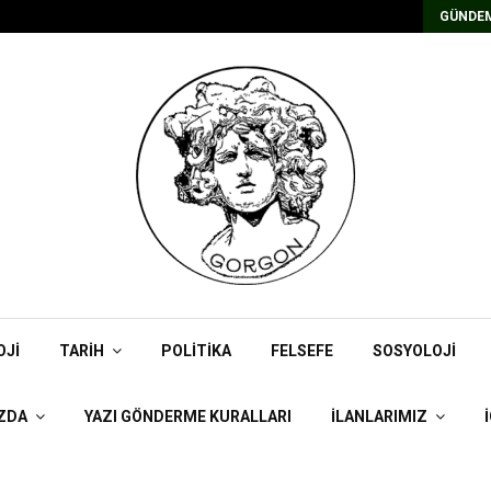
Kadrolu/Süreli Redaktör İlanı
GÜNDEM
OJI
TARIH
POLITIKA
FELSEFE
SOSYOLOJI
ZDA
YAZI GÖNDERME KURALLARI
İLANLARIMIZ