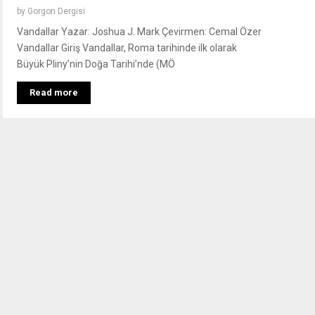
by
Gorgon Dergisi
Vandallar Yazar: Joshua J. Mark Çevirmen: Cemal Özer
Vandallar Giriş Vandallar, Roma tarihinde ilk olarak
Büyük Pliny’nin Doğa Tarihi’nde (MÖ
Read more