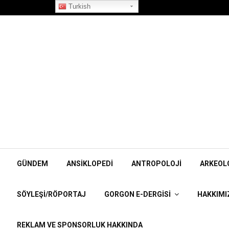
”Korpiklaani” Röportajı
Turkish
GÜNDEM
ANSIKLOPEDI
ANTROPOLOJI
ARKEOL
SÖYLEŞI/RÖPORTAJ
GORGON E-DERGISI
HAKKIMI
REKLAM VE SPONSORLUK HAKKINDA