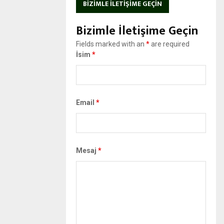
BIZIMLE İLETIŞIME GEÇIN
Bizimle İletişime Geçin
Fields marked with an
*
are required
İsim
*
Email
*
Mesaj
*