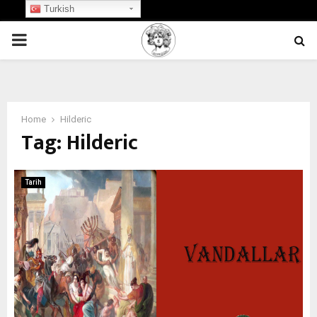
Turkish
PRIMARY
MENU
Home
Hilderic
Tag:
Hilderic
Tarih