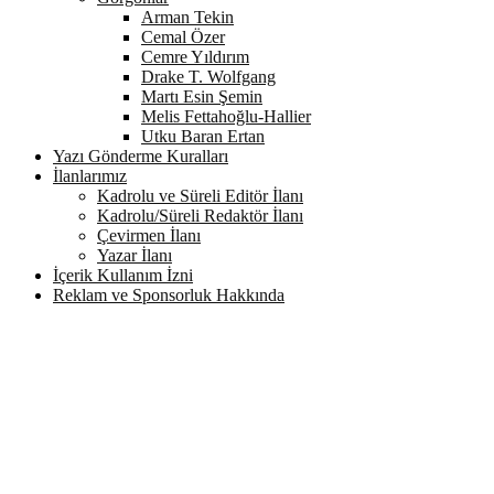
Arman Tekin
Cemal Özer
Cemre Yıldırım
Drake T. Wolfgang
Martı Esin Şemin
Melis Fettahoğlu-Hallier
Utku Baran Ertan
Yazı Gönderme Kuralları
İlanlarımız
Kadrolu ve Süreli Editör İlanı
Kadrolu/Süreli Redaktör İlanı
Çevirmen İlanı
Yazar İlanı
İçerik Kullanım İzni
Reklam ve Sponsorluk Hakkında