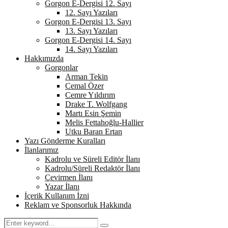
Gorgon E-Dergisi 12. Sayı
12. Sayı Yazıları
Gorgon E-Dergisi 13. Sayı
13. Sayı Yazıları
Gorgon E-Dergisi 14. Sayı
14. Sayı Yazıları
Hakkımızda
Gorgonlar
Arman Tekin
Cemal Özer
Cemre Yıldırım
Drake T. Wolfgang
Martı Esin Şemin
Melis Fettahoğlu-Hallier
Utku Baran Ertan
Yazı Gönderme Kuralları
İlanlarımız
Kadrolu ve Süreli Editör İlanı
Kadrolu/Süreli Redaktör İlanı
Çevirmen İlanı
Yazar İlanı
İçerik Kullanım İzni
Reklam ve Sponsorluk Hakkında
Search