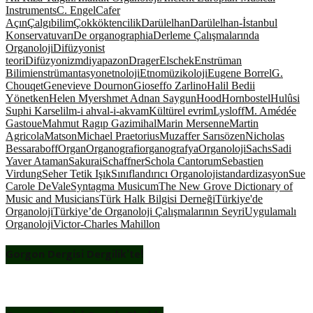
Instruments
C. Engel
Cafer
Açın
Çalgıbilim
Çokköktencilik
Darülelhan
Darülelhan-İstanbul
Konservatuvarı
De organographia
Derleme Çalışmalarında
Organoloji
Difüzyonist
teori
Difüzyonizm
diyapazon
Drager
Elschek
Enstrüman
Bilimi
enstrümantasyon
etnoloji
Etnomüzikoloji
Eugene Borrel
G.
Chouqet
Genevieve Dournon
Gioseffo Zarlino
Halil Bedii
Yönetken
Helen Myers
hmet Adnan Saygun
Hood
Hornbostel
Hulûsi
Suphi Karsel
ilm-i ahval-i-akvam
Kültürel evrim
Lysloff
M. Amédée
Gastoue
Mahmut Ragıp Gazimihal
Marin Mersenne
Martin
Agricola
Matson
Michael Praetorius
Muzaffer Sarısözen
Nicholas
Bessaraboff
Organ
Organografi
organografya
Organoloji
Sachs
Sadi
Yaver Ataman
Sakurai
Schaffner
Schola Cantorum
Sebastien
Virdung
Seher Tetik Işık
Sınıflandırıcı Organoloji
standardizasyon
Sue
Carole DeVale
Syntagma Musicum
The New Grove Dictionary of
Music and Musicians
Türk Halk Bilgisi Derneği
Türkiye'de
Organoloji
Türkiye’de Organoloji Çalışmalarının Seyri
Uygulamalı
Organoloji
Victor-Charles Mahillon
Gorgon Dergisi Dergilik’te!