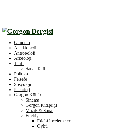
Gündem
Ansiklopedi
Antropoloji
Arkeoloji
Tarih
Sanat Tarihi
Politika
Felsefe
Sosyoloji
Psikoloji
Gorgon Kültür
Sinema
Gorgon Kitaplığı
Müzik & Sanat
Edebiyat
Edebi İncelemeler
Öykü