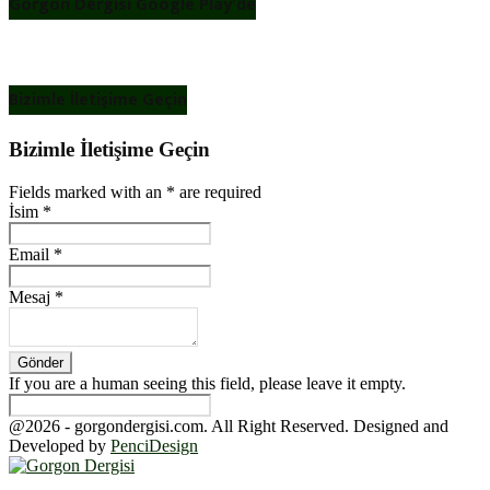
Gorgon Dergisi Google Play’de
Bizimle İletişime Geçin
Bizimle İletişime Geçin
Fields marked with an
*
are required
İsim
*
Email
*
Mesaj
*
If you are a human seeing this field, please leave it empty.
@2026 - gorgondergisi.com. All Right Reserved. Designed and
Developed by
PenciDesign
Facebook
Twitter
Youtube