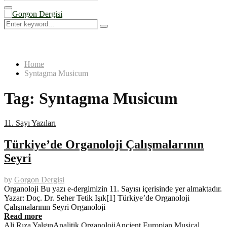
Search
for:
Primary
Menu
Search
Search
for:
Home
Syntagma Musicum
Tag:
Syntagma Musicum
11. Sayı Yazıları
Türkiye’de Organoloji Çalışmalarının
Seyri
by
Gorgon Dergisi
Organoloji Bu yazı e-dergimizin 11. Sayısı içerisinde yer almaktadır.
Yazar: Doç. Dr. Seher Tetik Işık[1] Türkiye’de Organoloji
Çalışmalarının Seyri Organoloji
Read more
Ali Rıza Yalgın
Analitik Organoloji
Ancient Europian Musical