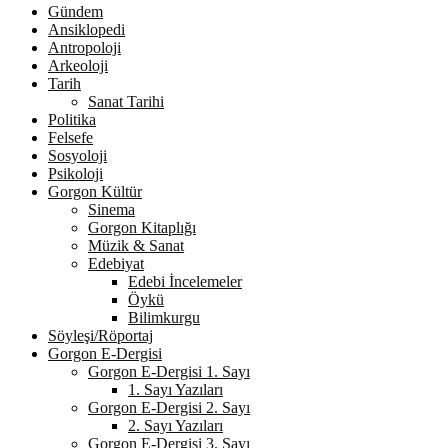
Gündem
Ansiklopedi
Antropoloji
Arkeoloji
Tarih
Sanat Tarihi
Politika
Felsefe
Sosyoloji
Psikoloji
Gorgon Kültür
Sinema
Gorgon Kitaplığı
Müzik & Sanat
Edebiyat
Edebi İncelemeler
Öykü
Bilimkurgu
Söyleşi/Röportaj
Gorgon E-Dergisi
Gorgon E-Dergisi 1. Sayı
1. Sayı Yazıları
Gorgon E-Dergisi 2. Sayı
2. Sayı Yazıları
Gorgon E-Dergisi 3. Sayı