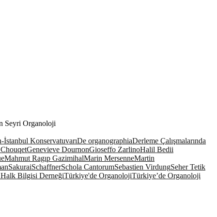
ın Seyri Organoloji
-İstanbul Konservatuvarı
De organographia
Derleme Çalışmalarında
 Chouqet
Genevieve Dournon
Gioseffo Zarlino
Halil Bedii
ue
Mahmut Ragıp Gazimihal
Marin Mersenne
Martin
man
Sakurai
Schaffner
Schola Cantorum
Sebastien Virdung
Seher Tetik
Halk Bilgisi Derneği
Türkiye'de Organoloji
Türkiye’de Organoloji