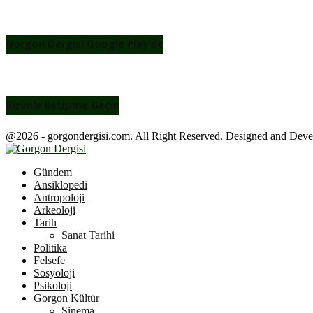
Gorgon Dergisi Google Play’de
Bizimle İletişime Geçin
@2026 - gorgondergisi.com. All Right Reserved. Designed and Dev
Facebook
Twitter
Youtube
Gündem
Ansiklopedi
Antropoloji
Arkeoloji
Tarih
Sanat Tarihi
Politika
Felsefe
Sosyoloji
Psikoloji
Gorgon Kültür
Sinema