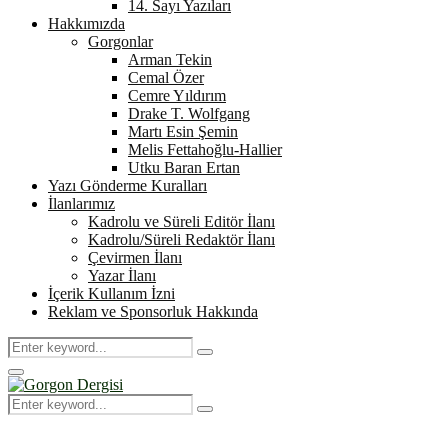
14. Sayı Yazıları
Hakkımızda
Gorgonlar
Arman Tekin
Cemal Özer
Cemre Yıldırım
Drake T. Wolfgang
Martı Esin Şemin
Melis Fettahoğlu-Hallier
Utku Baran Ertan
Yazı Gönderme Kuralları
İlanlarımız
Kadrolu ve Süreli Editör İlanı
Kadrolu/Süreli Redaktör İlanı
Çevirmen İlanı
Yazar İlanı
İçerik Kullanım İzni
Reklam ve Sponsorluk Hakkında
Search
Search
for:
Primary
Menu
Search
Search
for: