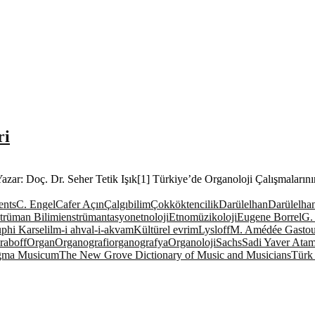
ri
 Yazar: Doç. Dr. Seher Tetik Işık[1] Türkiye’de Organoloji Çalışmaların
ents
C. Engel
Cafer Açın
Çalgıbilim
Çokköktencilik
Darülelhan
Darülelhan
trüman Bilimi
enstrümantasyon
etnoloji
Etnomüzikoloji
Eugene Borrel
G.
phi Karsel
ilm-i ahval-i-akvam
Kültürel evrim
Lysloff
M. Amédée Gasto
raboff
Organ
Organografi
organografya
Organoloji
Sachs
Sadi Yaver Ata
gma Musicum
The New Grove Dictionary of Music and Musicians
Türk 