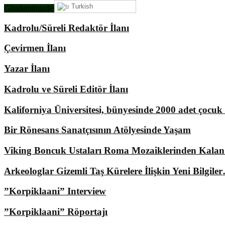
Turkish
Gündemimizde Ne Var?
Kadrolu/Süreli Redaktör İlanı
Çevirmen İlanı
Yazar İlanı
Kadrolu ve Süreli Editör İlanı
Kaliforniya Üniversitesi, bünyesinde 2000 adet çocu
Bir Rönesans Sanatçısının Atölyesinde Yaşam
Viking Boncuk Ustaları Roma Mozaiklerinden Kala
Arkeologlar Gizemli Taş Kürelere İlişkin Yeni Bilgile
”Korpiklaani” Interview
”Korpiklaani” Röportajı