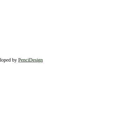
eloped by
PenciDesign