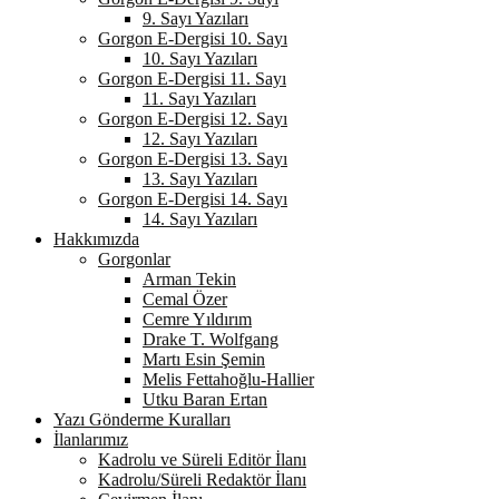
9. Sayı Yazıları
Gorgon E-Dergisi 10. Sayı
10. Sayı Yazıları
Gorgon E-Dergisi 11. Sayı
11. Sayı Yazıları
Gorgon E-Dergisi 12. Sayı
12. Sayı Yazıları
Gorgon E-Dergisi 13. Sayı
13. Sayı Yazıları
Gorgon E-Dergisi 14. Sayı
14. Sayı Yazıları
Hakkımızda
Gorgonlar
Arman Tekin
Cemal Özer
Cemre Yıldırım
Drake T. Wolfgang
Martı Esin Şemin
Melis Fettahoğlu-Hallier
Utku Baran Ertan
Yazı Gönderme Kuralları
İlanlarımız
Kadrolu ve Süreli Editör İlanı
Kadrolu/Süreli Redaktör İlanı