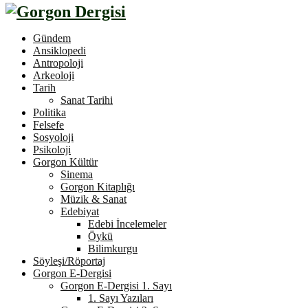
Gündem
Ansiklopedi
Antropoloji
Arkeoloji
Tarih
Sanat Tarihi
Politika
Felsefe
Sosyoloji
Psikoloji
Gorgon Kültür
Sinema
Gorgon Kitaplığı
Müzik & Sanat
Edebiyat
Edebi İncelemeler
Öykü
Bilimkurgu
Söyleşi/Röportaj
Gorgon E-Dergisi
Gorgon E-Dergisi 1. Sayı
1. Sayı Yazıları