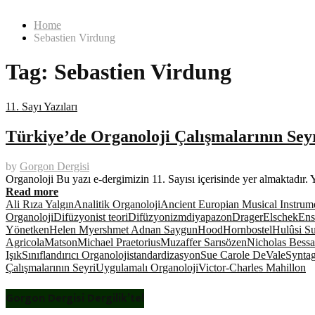
Home
Sebastien Virdung
Tag:
Sebastien Virdung
11. Sayı Yazıları
Türkiye’de Organoloji Çalışmalarının Sey
by
Gorgon Dergisi
Organoloji Bu yazı e-dergimizin 11. Sayısı içerisinde yer almaktadır.
Read more
Ali Rıza Yalgın
Analitik Organoloji
Ancient Europian Musical Instrum
Organoloji
Difüzyonist teori
Difüzyonizm
diyapazon
Drager
Elschek
Ens
Yönetken
Helen Myers
hmet Adnan Saygun
Hood
Hornbostel
Hulûsi Su
Agricola
Matson
Michael Praetorius
Muzaffer Sarısözen
Nicholas Bessa
Işık
Sınıflandırıcı Organoloji
standardizasyon
Sue Carole DeVale
Synta
Çalışmalarının Seyri
Uygulamalı Organoloji
Victor-Charles Mahillon
Gorgon Dergisi Dergilik’te!