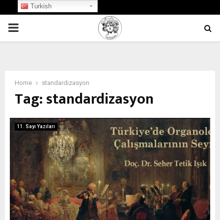
Turkish
PRIMARY
MENU
Home
standardizasyon
Tag:
standardizasyon
11. Sayı Yazıları