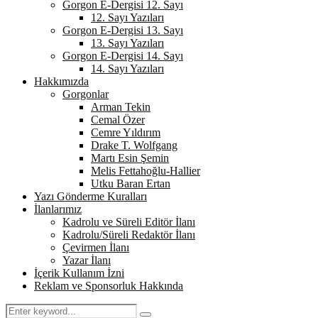
Gorgon E-Dergisi 12. Sayı
12. Sayı Yazıları
Gorgon E-Dergisi 13. Sayı
13. Sayı Yazıları
Gorgon E-Dergisi 14. Sayı
14. Sayı Yazıları
Hakkımızda
Gorgonlar
Arman Tekin
Cemal Özer
Cemre Yıldırım
Drake T. Wolfgang
Martı Esin Şemin
Melis Fettahoğlu-Hallier
Utku Baran Ertan
Yazı Gönderme Kuralları
İlanlarımız
Kadrolu ve Süreli Editör İlanı
Kadrolu/Süreli Redaktör İlanı
Çevirmen İlanı
Yazar İlanı
İçerik Kullanım İzni
Reklam ve Sponsorluk Hakkında
Search