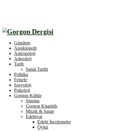
Gündem
Ansiklopedi
Antropoloji
Arkeoloji
Tarih
Sanat Tarihi
Politika
Felsefe
Sosyoloji
Psikoloji
Gorgon Kültür
Sinema
Gorgon Kitaplığı
Müzik & Sanat
Edebiyat
Edebi İncelemeler
Öykü