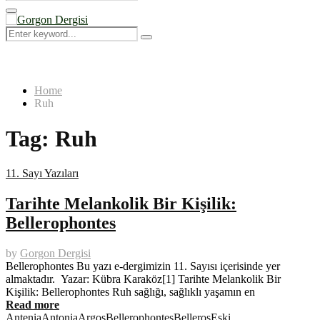
Search
for:
Primary
Menu
Search
Search
for:
Home
Ruh
Tag:
Ruh
11. Sayı Yazıları
Tarihte Melankolik Bir Kişilik:
Bellerophontes
by
Gorgon Dergisi
Bellerophontes Bu yazı e-dergimizin 11. Sayısı içerisinde yer
almaktadır. Yazar: Kübra Karaköz[1] Tarihte Melankolik Bir
Kişilik: Bellerophontes Ruh sağlığı, sağlıklı yaşamın en
Read more
Antenia
Antonia
Argos
Bellerophontes
Belleros
Eski