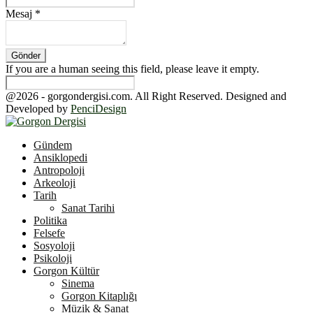
Mesaj
*
If you are a human seeing this field, please leave it empty.
@2026 - gorgondergisi.com. All Right Reserved. Designed and
Developed by
PenciDesign
Facebook
Twitter
Youtube
Gündem
Ansiklopedi
Antropoloji
Arkeoloji
Tarih
Sanat Tarihi
Politika
Felsefe
Sosyoloji
Psikoloji
Gorgon Kültür
Sinema
Gorgon Kitaplığı
Müzik & Sanat