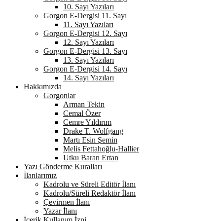
10. Sayı Yazıları
Gorgon E-Dergisi 11. Sayı
11. Sayı Yazıları
Gorgon E-Dergisi 12. Sayı
12. Sayı Yazıları
Gorgon E-Dergisi 13. Sayı
13. Sayı Yazıları
Gorgon E-Dergisi 14. Sayı
14. Sayı Yazıları
Hakkımızda
Gorgonlar
Arman Tekin
Cemal Özer
Cemre Yıldırım
Drake T. Wolfgang
Martı Esin Şemin
Melis Fettahoğlu-Hallier
Utku Baran Ertan
Yazı Gönderme Kuralları
İlanlarımız
Kadrolu ve Süreli Editör İlanı
Kadrolu/Süreli Redaktör İlanı
Çevirmen İlanı
Yazar İlanı
İçerik Kullanım İzni