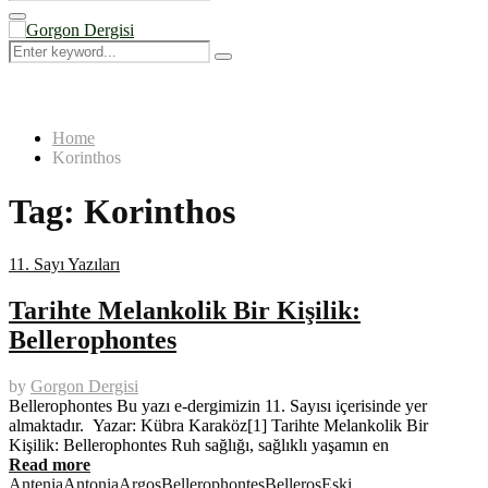
Search
for:
Primary
Menu
Search
Search
for:
Home
Korinthos
Tag:
Korinthos
11. Sayı Yazıları
Tarihte Melankolik Bir Kişilik:
Bellerophontes
by
Gorgon Dergisi
Bellerophontes Bu yazı e-dergimizin 11. Sayısı içerisinde yer
almaktadır. Yazar: Kübra Karaköz[1] Tarihte Melankolik Bir
Kişilik: Bellerophontes Ruh sağlığı, sağlıklı yaşamın en
Read more
Antenia
Antonia
Argos
Bellerophontes
Belleros
Eski