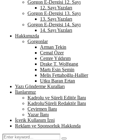
Gorgon E-Dergisi 12. Sayı
12. Sayı Yazıları
Gorgon E-Dergisi 13. Sayı
13. Sayı Yazıları
Gorgon E-Dergisi 14. Sayı
14. Sayı Yazıları
Hakkımızda
Gorgonlar
Arman Tekin
Cemal Özer
Cemre Yıldırım
Drake T. Wolfgang
Martı Esin Şemin
Melis Fettahoğlu-Hallier
Utku Baran Ertan
Yazı Gönderme Kuralları
İlanlarımız
Kadrolu ve Süreli Editör İlanı
Kadrolu/Süreli Redaktör İlanı
Çevirmen İlanı
Yazar İlanı
İçerik Kullanım İzni
Reklam ve Sponsorluk Hakkında
Search