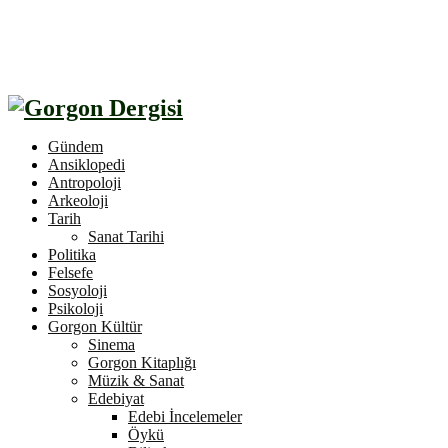
Gündem
Ansiklopedi
Antropoloji
Arkeoloji
Tarih
Sanat Tarihi
Politika
Felsefe
Sosyoloji
Psikoloji
Gorgon Kültür
Sinema
Gorgon Kitaplığı
Müzik & Sanat
Edebiyat
Edebi İncelemeler
Öykü