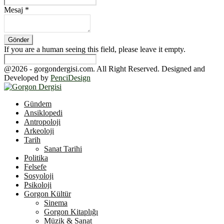
Mesaj
*
If you are a human seeing this field, please leave it empty.
@2026 - gorgondergisi.com. All Right Reserved. Designed and
Developed by
PenciDesign
Facebook
Twitter
Youtube
Gündem
Ansiklopedi
Antropoloji
Arkeoloji
Tarih
Sanat Tarihi
Politika
Felsefe
Sosyoloji
Psikoloji
Gorgon Kültür
Sinema
Gorgon Kitaplığı
Müzik & Sanat