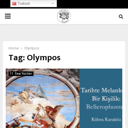
Turkish
PRIMARY
MENU
Home
Olympos
Tag:
Olympos
11. Sayı Yazıları