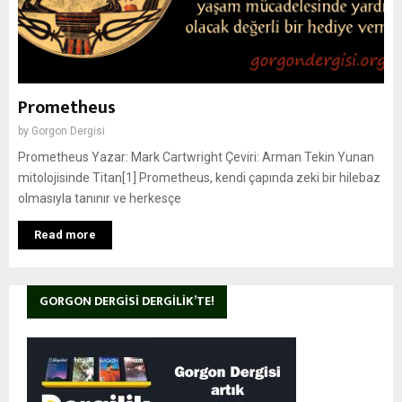
Prometheus
by
Gorgon Dergisi
Prometheus Yazar: Mark Cartwright Çeviri: Arman Tekin Yunan
mitolojisinde Titan[1] Prometheus, kendi çapında zeki bir hilebaz
olmasıyla tanınır ve herkesçe
Read more
GORGON DERGISI DERGILIK’TE!