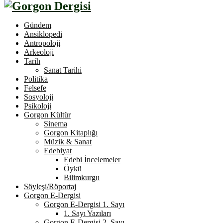
Gündem
Ansiklopedi
Antropoloji
Arkeoloji
Tarih
Sanat Tarihi
Politika
Felsefe
Sosyoloji
Psikoloji
Gorgon Kültür
Sinema
Gorgon Kitaplığı
Müzik & Sanat
Edebiyat
Edebi İncelemeler
Öykü
Bilimkurgu
Söyleşi/Röportaj
Gorgon E-Dergisi
Gorgon E-Dergisi 1. Sayı
1. Sayı Yazıları
Gorgon E-Dergisi 2. Sayı