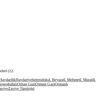
leri (12.
Haydarilik
Haydariye
heterodoks
I. Beyazıt
I. Mehmet
I. Murat
II.
eşeoğulları
Orhan Gazi
Osman Gazi
Osmanlı
aviye
Zaviye Tipolojisi