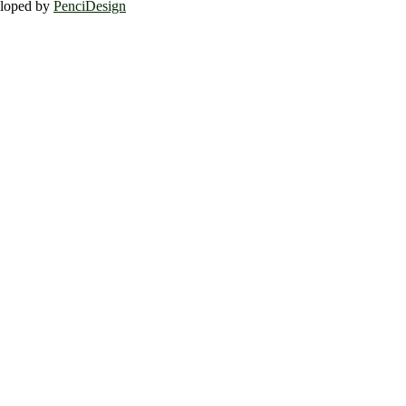
eloped by
PenciDesign