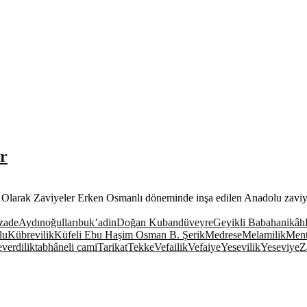
r
Olarak Zaviyeler Erken Osmanlı döneminde inşa edilen Anadolu zaviye
zade
Aydınoğulları
buk’a
din
Doğan Kuban
düveyre
Geyikli Baba
hanikâh
lu
Kübrevilik
Küfeli Ebu Haşim Osman B. Şerik
Medrese
Melamilik
Ment
verdilik
tabhâneli cami
Tarikat
Tekke
Vefailik
Vefaiye
Yesevilik
Yeseviye
Z