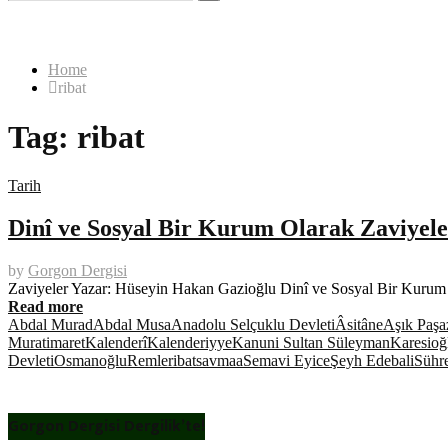
for:
Search
Home
ribat
Tag:
ribat
Tarih
Dinî ve Sosyal Bir Kurum Olarak Zaviyele
by
Gorgon Dergisi
Zaviyeler Yazar: Hüseyin Hakan Gazioğlu Dinî ve Sosyal Bir Kurum 
Read more
Abdal Murad
Abdal Musa
Anadolu Selçuklu Devleti
Âsitâne
Aşık Paşa
Murat
imaret
Kalenderî
Kalenderiyye
Kanuni Sultan Süleyman
Karesioğ
Devleti
Osmanoğlu
Remle
ribat
savmaa
Semavi Eyice
Şeyh Edebali
Sühre
Gorgon Dergisi Dergilik’te!