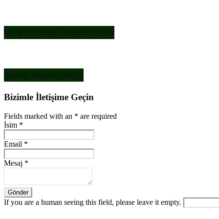
Gorgon Dergisi Google Play’de
Bizimle İletişime Geçin
Bizimle İletişime Geçin
Fields marked with an
*
are required
İsim
*
Email
*
Mesaj
*
If you are a human seeing this field, please leave it empty.