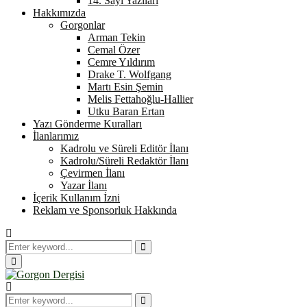
14. Sayı Yazıları
Hakkımızda
Gorgonlar
Arman Tekin
Cemal Özer
Cemre Yıldırım
Drake T. Wolfgang
Martı Esin Şemin
Melis Fettahoğlu-Hallier
Utku Baran Ertan
Yazı Gönderme Kuralları
İlanlarımız
Kadrolu ve Süreli Editör İlanı
Kadrolu/Süreli Redaktör İlanı
Çevirmen İlanı
Yazar İlanı
İçerik Kullanım İzni
Reklam ve Sponsorluk Hakkında
Search
for:
Search
Primary
Menu
Search