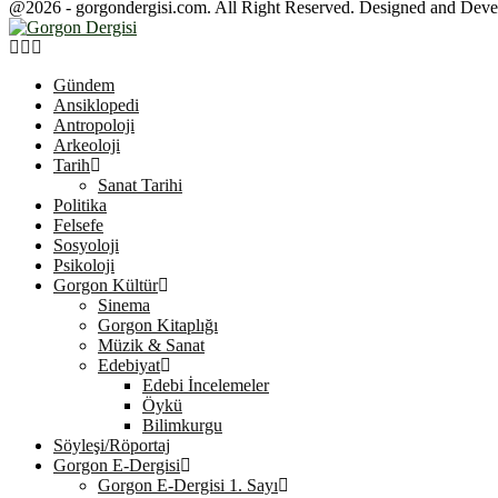
@2026 - gorgondergisi.com. All Right Reserved. Designed and Dev
Facebook
Twitter
Youtube
Gündem
Ansiklopedi
Antropoloji
Arkeoloji
Tarih
Sanat Tarihi
Politika
Felsefe
Sosyoloji
Psikoloji
Gorgon Kültür
Sinema
Gorgon Kitaplığı
Müzik & Sanat
Edebiyat
Edebi İncelemeler
Öykü
Bilimkurgu
Söyleşi/Röportaj
Gorgon E-Dergisi
Gorgon E-Dergisi 1. Sayı