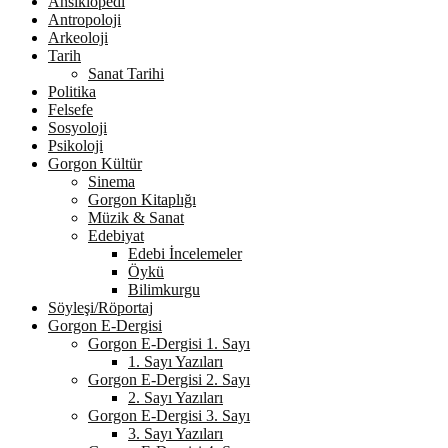
Ansiklopedi
Antropoloji
Arkeoloji
Tarih
Sanat Tarihi
Politika
Felsefe
Sosyoloji
Psikoloji
Gorgon Kültür
Sinema
Gorgon Kitaplığı
Müzik & Sanat
Edebiyat
Edebi İncelemeler
Öykü
Bilimkurgu
Söyleşi/Röportaj
Gorgon E-Dergisi
Gorgon E-Dergisi 1. Sayı
1. Sayı Yazıları
Gorgon E-Dergisi 2. Sayı
2. Sayı Yazıları
Gorgon E-Dergisi 3. Sayı
3. Sayı Yazıları