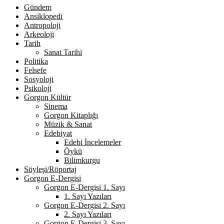
Gündem
Ansiklopedi
Antropoloji
Arkeoloji
Tarih
Sanat Tarihi
Politika
Felsefe
Sosyoloji
Psikoloji
Gorgon Kültür
Sinema
Gorgon Kitaplığı
Müzik & Sanat
Edebiyat
Edebi İncelemeler
Öykü
Bilimkurgu
Söyleşi/Röportaj
Gorgon E-Dergisi
Gorgon E-Dergisi 1. Sayı
1. Sayı Yazıları
Gorgon E-Dergisi 2. Sayı
2. Sayı Yazıları
Gorgon E-Dergisi 3. Sayı