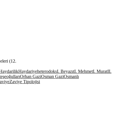
leri (12.
Haydarilik
Haydariye
heterodoks
I. Beyazıt
I. Mehmet
I. Murat
II.
eşeoğulları
Orhan Gazi
Osman Gazi
Osmanlı
aviye
Zaviye Tipolojisi