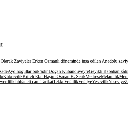
r
Olarak Zaviyeler Erken Osmanlı döneminde inşa edilen Anadolu zaviye
zade
Aydınoğulları
buk’a
din
Doğan Kuban
düveyre
Geyikli Baba
hanikâh
lu
Kübrevilik
Küfeli Ebu Haşim Osman B. Şerik
Medrese
Melamilik
Ment
verdilik
tabhâneli cami
Tarikat
Tekke
Vefailik
Vefaiye
Yesevilik
Yeseviye
Z