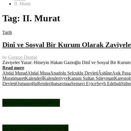
II. Murat
Tag:
II. Murat
Tarih
Dinî ve Sosyal Bir Kurum Olarak Zaviyele
by
Gorgon Dergisi
Zaviyeler Yazar: Hüseyin Hakan Gazioğlu Dinî ve Sosyal Bir Kurum 
Read more
Abdal Murad
Abdal Musa
Anadolu Selçuklu Devleti
Âsitâne
Aşık Paşa
Murat
imaret
Kalenderî
Kalenderiyye
Kanuni Sultan Süleyman
Karesioğ
Devleti
Osmanoğlu
Remle
ribat
savmaa
Semavi Eyice
Şeyh Edebali
Sühre
Gorgon Dergisi Dergilik’te!
Gorgon Dergisi Google Play’de