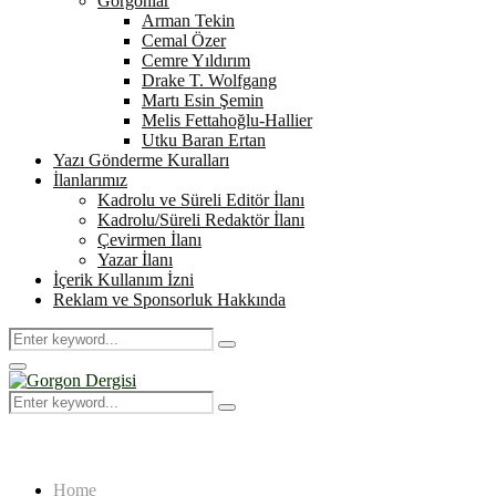
Gorgonlar
Arman Tekin
Cemal Özer
Cemre Yıldırım
Drake T. Wolfgang
Martı Esin Şemin
Melis Fettahoğlu-Hallier
Utku Baran Ertan
Yazı Gönderme Kuralları
İlanlarımız
Kadrolu ve Süreli Editör İlanı
Kadrolu/Süreli Redaktör İlanı
Çevirmen İlanı
Yazar İlanı
İçerik Kullanım İzni
Reklam ve Sponsorluk Hakkında
Search
Search
for:
Primary
Menu
Search
Search
for:
Home