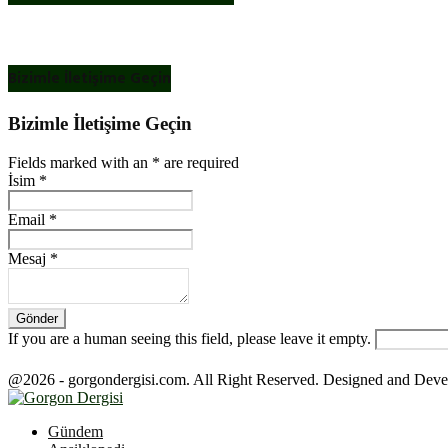
Bizimle İletişime Geçin
Bizimle İletişime Geçin
Fields marked with an
*
are required
İsim
*
Email
*
Mesaj
*
If you are a human seeing this field, please leave it empty.
@2026 - gorgondergisi.com. All Right Reserved. Designed and Dev
Facebook
Twitter
Youtube
Gündem