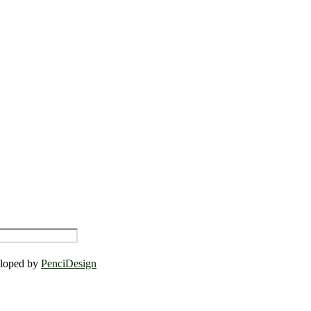
eloped by
PenciDesign