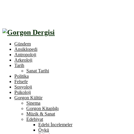
Gündem
Ansiklopedi
Antropoloji
Arkeoloji
Tarih
Sanat Tarihi
Politika
Felsefe
Sosyoloji
Psikoloji
Gorgon Kültür
Sinema
Gorgon Kitaplığı
Müzik & Sanat
Edebiyat
Edebi İncelemeler
Öykü