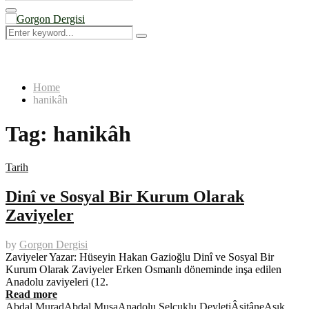
Search
for:
Primary
Menu
Search
Search
for:
Home
hanikâh
Tag:
hanikâh
Tarih
Dinî ve Sosyal Bir Kurum Olarak
Zaviyeler
by
Gorgon Dergisi
Zaviyeler Yazar: Hüseyin Hakan Gazioğlu Dinî ve Sosyal Bir
Kurum Olarak Zaviyeler Erken Osmanlı döneminde inşa edilen
Anadolu zaviyeleri (12.
Read more
Abdal Murad
Abdal Musa
Anadolu Selçuklu Devleti
Âsitâne
Aşık