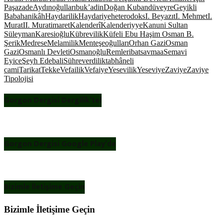
Paşazade
Aydınoğulları
buk’a
din
Doğan Kuban
düveyre
Geyikli
Baba
hanikâh
Haydarilik
Haydariye
heterodoks
I. Beyazıt
I. Mehmet
I.
Murat
II. Murat
imaret
Kalenderî
Kalenderiyye
Kanuni Sultan
Süleyman
Karesioğlu
Kübrevilik
Küfeli Ebu Haşim Osman B.
Şerik
Medrese
Melamilik
Menteşeoğulları
Orhan Gazi
Osman
Gazi
Osmanlı Devleti
Osmanoğlu
Remle
ribat
savmaa
Semavi
Eyice
Şeyh Edebali
Sühreverdilik
tabhâneli
cami
Tarikat
Tekke
Vefailik
Vefaiye
Yesevilik
Yeseviye
Zaviye
Zaviye
Tipolojisi
Gorgon Dergisi Dergilik’te!
Gorgon Dergisi Google Play’de
Bizimle İletişime Geçin
Bizimle İletişime Geçin