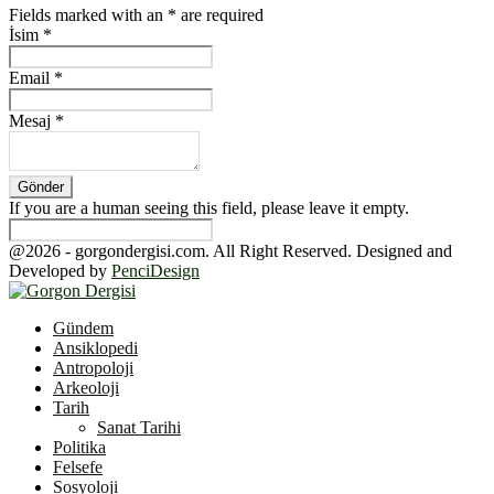
Fields marked with an
*
are required
İsim
*
Email
*
Mesaj
*
If you are a human seeing this field, please leave it empty.
@2026 - gorgondergisi.com. All Right Reserved. Designed and
Developed by
PenciDesign
Facebook
Twitter
Youtube
Gündem
Ansiklopedi
Antropoloji
Arkeoloji
Tarih
Sanat Tarihi
Politika
Felsefe
Sosyoloji