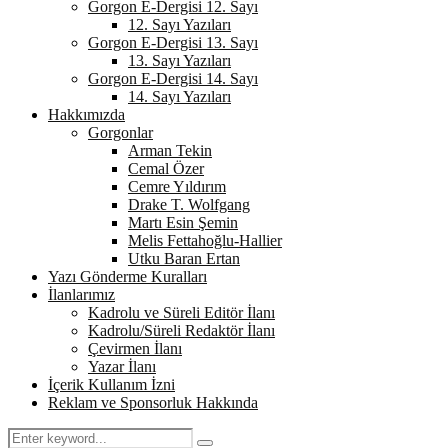
Gorgon E-Dergisi 12. Sayı
12. Sayı Yazıları
Gorgon E-Dergisi 13. Sayı
13. Sayı Yazıları
Gorgon E-Dergisi 14. Sayı
14. Sayı Yazıları
Hakkımızda
Gorgonlar
Arman Tekin
Cemal Özer
Cemre Yıldırım
Drake T. Wolfgang
Martı Esin Şemin
Melis Fettahoğlu-Hallier
Utku Baran Ertan
Yazı Gönderme Kuralları
İlanlarımız
Kadrolu ve Süreli Editör İlanı
Kadrolu/Süreli Redaktör İlanı
Çevirmen İlanı
Yazar İlanı
İçerik Kullanım İzni
Reklam ve Sponsorluk Hakkında
Search