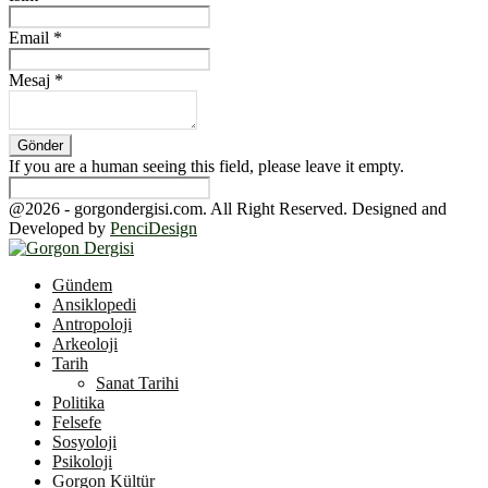
Email
*
Mesaj
*
If you are a human seeing this field, please leave it empty.
@2026 - gorgondergisi.com. All Right Reserved. Designed and
Developed by
PenciDesign
Facebook
Twitter
Youtube
Gündem
Ansiklopedi
Antropoloji
Arkeoloji
Tarih
Sanat Tarihi
Politika
Felsefe
Sosyoloji
Psikoloji
Gorgon Kültür