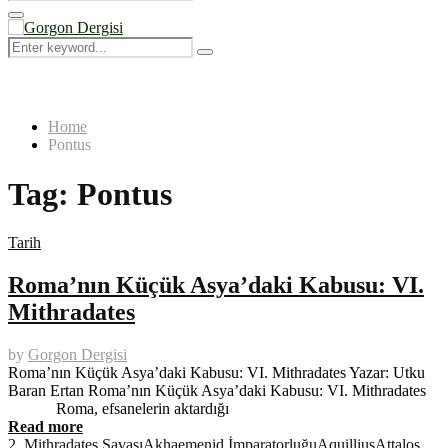
Search
for:
Primary
Menu
Search
Search
for:
Home
Pontus
Tag:
Pontus
Tarih
Roma’nın Küçük Asya’daki Kabusu: VI.
Mithradates
by
Gorgon Dergisi
Roma’nın Küçük Asya’daki Kabusu: VI. Mithradates Yazar: Utku
Baran Ertan Roma’nın Küçük Asya’daki Kabusu: VI. Mithradates
Roma, efsanelerin aktardığı
Read more
2. Mithradates Savaşı
Akhaemenid İmparatorluğu
Aquillius
Attalos