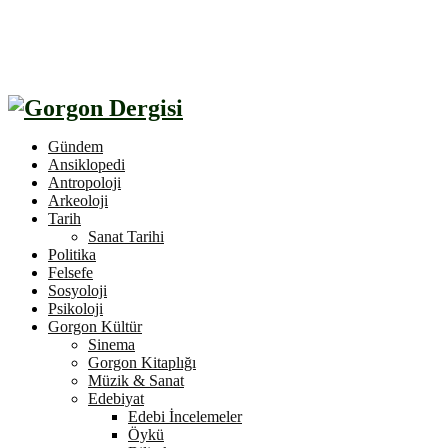
Gündem
Ansiklopedi
Antropoloji
Arkeoloji
Tarih
Sanat Tarihi
Politika
Felsefe
Sosyoloji
Psikoloji
Gorgon Kültür
Sinema
Gorgon Kitaplığı
Müzik & Sanat
Edebiyat
Edebi İncelemeler
Öykü