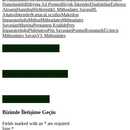
Hanedanlığı
Bithynia Ad Pontus
Büyük İskender
Diadokhlar
Ephesos
Akşamı
Hannibal
Hellenistik
I. Mithradates Savaşı
III.
Attalos
İskender
Kartaca
Lucullus
Makedon
İmparatorluğu
Mithra
Mithradates
Mithradates
Savaşları
Murena
Pergamon Krallığı
Pers
İmparatorluğu
Philetairos
Pön Savaşları
Pontus
Roma
tarih
Üçüncü
Mithradates Savaşı
VI. Mithradates
Gorgon Dergisi Dergilik’te!
Gorgon Dergisi Google Play’de
Bizimle İletişime Geçin
Bizimle İletişime Geçin
Fields marked with an
*
are required
İsim
*