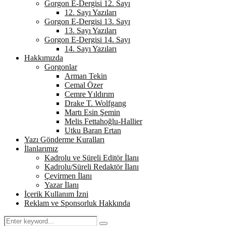
Gorgon E-Dergisi 12. Sayı
12. Sayı Yazıları
Gorgon E-Dergisi 13. Sayı
13. Sayı Yazıları
Gorgon E-Dergisi 14. Sayı
14. Sayı Yazıları
Hakkımızda
Gorgonlar
Arman Tekin
Cemal Özer
Cemre Yıldırım
Drake T. Wolfgang
Martı Esin Şemin
Melis Fettahoğlu-Hallier
Utku Baran Ertan
Yazı Gönderme Kuralları
İlanlarımız
Kadrolu ve Süreli Editör İlanı
Kadrolu/Süreli Redaktör İlanı
Çevirmen İlanı
Yazar İlanı
İçerik Kullanım İzni
Reklam ve Sponsorluk Hakkında
Search