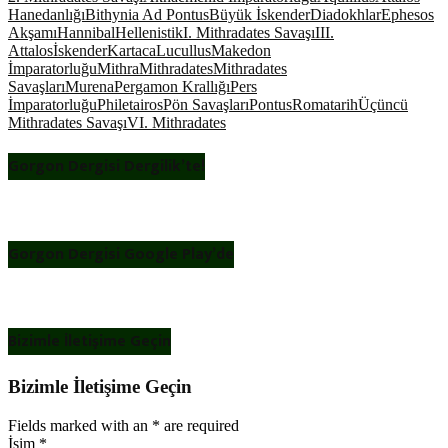
Hanedanlığı
Bithynia Ad Pontus
Büyük İskender
Diadokhlar
Ephesos
Akşamı
Hannibal
Hellenistik
I. Mithradates Savaşı
III.
Attalos
İskender
Kartaca
Lucullus
Makedon
İmparatorluğu
Mithra
Mithradates
Mithradates
Savaşları
Murena
Pergamon Krallığı
Pers
İmparatorluğu
Philetairos
Pön Savaşları
Pontus
Roma
tarih
Üçüncü
Mithradates Savaşı
VI. Mithradates
Gorgon Dergisi Dergilik’te!
Gorgon Dergisi Google Play’de
Bizimle İletişime Geçin
Bizimle İletişime Geçin
Fields marked with an
*
are required
İsim
*