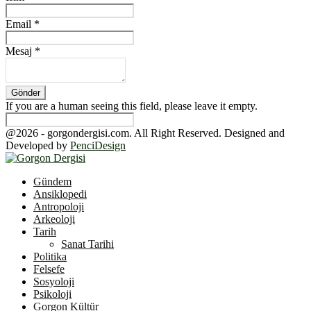
Email
*
Mesaj
*
If you are a human seeing this field, please leave it empty.
@2026 - gorgondergisi.com. All Right Reserved. Designed and
Developed by
PenciDesign
Facebook
Twitter
Youtube
Gündem
Ansiklopedi
Antropoloji
Arkeoloji
Tarih
Sanat Tarihi
Politika
Felsefe
Sosyoloji
Psikoloji
Gorgon Kültür