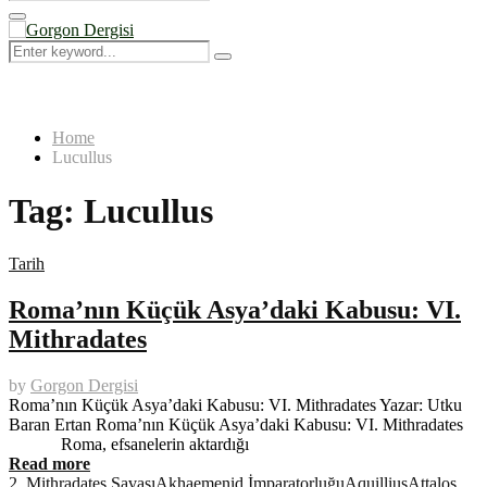
Search
for:
Primary
Menu
Search
Search
for:
Home
Lucullus
Tag:
Lucullus
Tarih
Roma’nın Küçük Asya’daki Kabusu: VI.
Mithradates
by
Gorgon Dergisi
Roma’nın Küçük Asya’daki Kabusu: VI. Mithradates Yazar: Utku
Baran Ertan Roma’nın Küçük Asya’daki Kabusu: VI. Mithradates
Roma, efsanelerin aktardığı
Read more
2. Mithradates Savaşı
Akhaemenid İmparatorluğu
Aquillius
Attalos