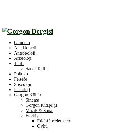
Gündem
Ansiklopedi
Antropoloji
Arkeoloji
Tarih
Sanat Tarihi
Politika
Felsefe
Sosyoloji
Psikoloji
Gorgon Kültür
Sinema
Gorgon Kitaplığı
Müzik & Sanat
Edebiyat
Edebi İncelemeler
Öykü