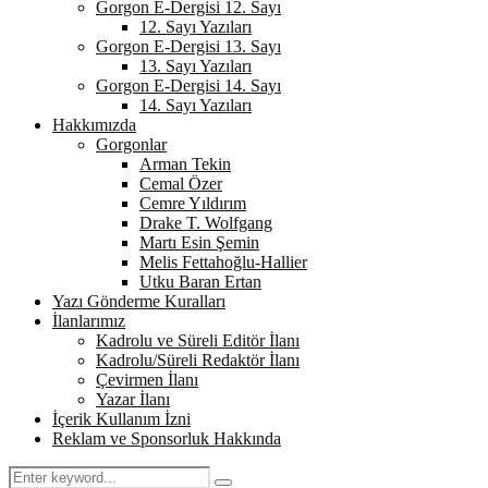
Gorgon E-Dergisi 12. Sayı
12. Sayı Yazıları
Gorgon E-Dergisi 13. Sayı
13. Sayı Yazıları
Gorgon E-Dergisi 14. Sayı
14. Sayı Yazıları
Hakkımızda
Gorgonlar
Arman Tekin
Cemal Özer
Cemre Yıldırım
Drake T. Wolfgang
Martı Esin Şemin
Melis Fettahoğlu-Hallier
Utku Baran Ertan
Yazı Gönderme Kuralları
İlanlarımız
Kadrolu ve Süreli Editör İlanı
Kadrolu/Süreli Redaktör İlanı
Çevirmen İlanı
Yazar İlanı
İçerik Kullanım İzni
Reklam ve Sponsorluk Hakkında
Search