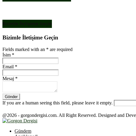
Bizimle İletişime Geçin
Bizimle İletişime Geçin
Fields marked with an
*
are required
İsim
*
Email
*
Mesaj
*
If you are a human seeing this field, please leave it empty.
@2026 - gorgondergisi.com. All Right Reserved. Designed and Dev
Facebook
Twitter
Youtube
Gündem