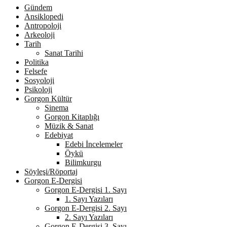
Gündem
Ansiklopedi
Antropoloji
Arkeoloji
Tarih
Sanat Tarihi
Politika
Felsefe
Sosyoloji
Psikoloji
Gorgon Kültür
Sinema
Gorgon Kitaplığı
Müzik & Sanat
Edebiyat
Edebi İncelemeler
Öykü
Bilimkurgu
Söyleşi/Röportaj
Gorgon E-Dergisi
Gorgon E-Dergisi 1. Sayı
1. Sayı Yazıları
Gorgon E-Dergisi 2. Sayı
2. Sayı Yazıları
Gorgon E-Dergisi 3. Sayı