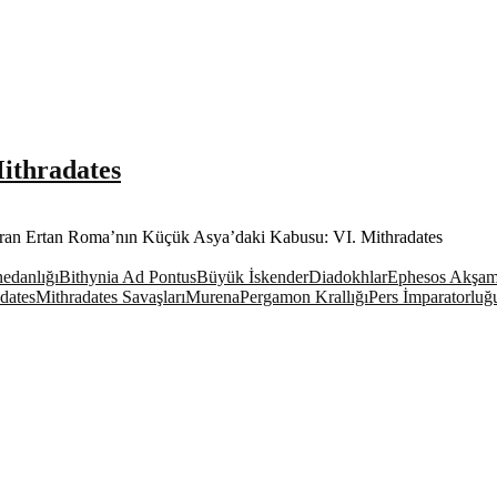
ithradates
Baran Ertan Roma’nın Küçük Asya’daki Kabusu: VI. Mithradates Ro
edanlığı
Bithynia Ad Pontus
Büyük İskender
Diadokhlar
Ephesos Akşam
dates
Mithradates Savaşları
Murena
Pergamon Krallığı
Pers İmparatorluğ