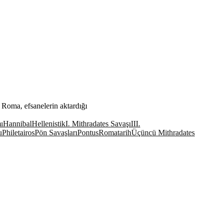
ma, efsanelerin aktardığı
ı
Hannibal
Hellenistik
I. Mithradates Savaşı
III.
u
Philetairos
Pön Savaşları
Pontus
Roma
tarih
Üçüncü Mithradates