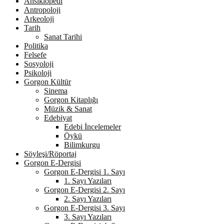
Ansiklopedi
Antropoloji
Arkeoloji
Tarih
Sanat Tarihi
Politika
Felsefe
Sosyoloji
Psikoloji
Gorgon Kültür
Sinema
Gorgon Kitaplığı
Müzik & Sanat
Edebiyat
Edebi İncelemeler
Öykü
Bilimkurgu
Söyleşi/Röportaj
Gorgon E-Dergisi
Gorgon E-Dergisi 1. Sayı
1. Sayı Yazıları
Gorgon E-Dergisi 2. Sayı
2. Sayı Yazıları
Gorgon E-Dergisi 3. Sayı
3. Sayı Yazıları