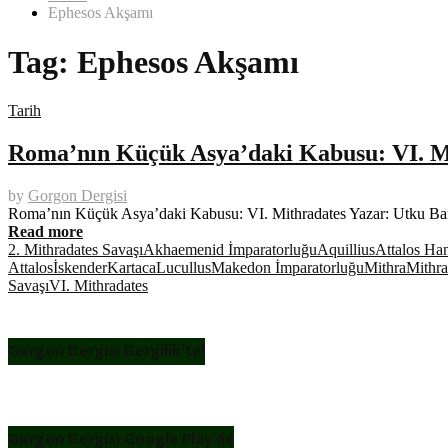
Ephesos Akşamı
Tag:
Ephesos Akşamı
Tarih
Roma’nın Küçük Asya’daki Kabusu: VI. M
by
Gorgon Dergisi
Roma’nın Küçük Asya’daki Kabusu: VI. Mithradates Yazar: Utku 
Read more
2. Mithradates Savaşı
Akhaemenid İmparatorluğu
Aquillius
Attalos Han
Attalos
İskender
Kartaca
Lucullus
Makedon İmparatorluğu
Mithra
Mithra
Savaşı
VI. Mithradates
Gorgon Dergisi Dergilik’te!
Gorgon Dergisi Google Play’de