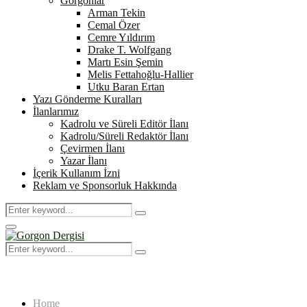
Gorgonlar
Arman Tekin
Cemal Özer
Cemre Yıldırım
Drake T. Wolfgang
Martı Esin Şemin
Melis Fettahoğlu-Hallier
Utku Baran Ertan
Yazı Gönderme Kuralları
İlanlarımız
Kadrolu ve Süreli Editör İlanı
Kadrolu/Süreli Redaktör İlanı
Çevirmen İlanı
Yazar İlanı
İçerik Kullanım İzni
Reklam ve Sponsorluk Hakkında
Search
Search
for:
Primary
Menu
Search
Search
for:
Home