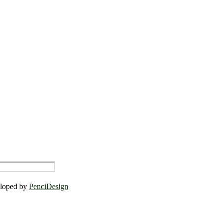
eloped by
PenciDesign