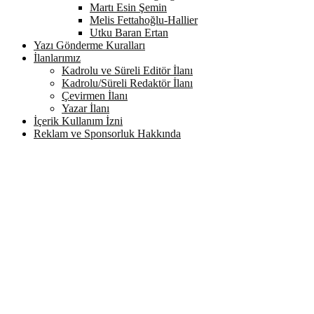
Martı Esin Şemin
Melis Fettahoğlu-Hallier
Utku Baran Ertan
Yazı Gönderme Kuralları
İlanlarımız
Kadrolu ve Süreli Editör İlanı
Kadrolu/Süreli Redaktör İlanı
Çevirmen İlanı
Yazar İlanı
İçerik Kullanım İzni
Reklam ve Sponsorluk Hakkında