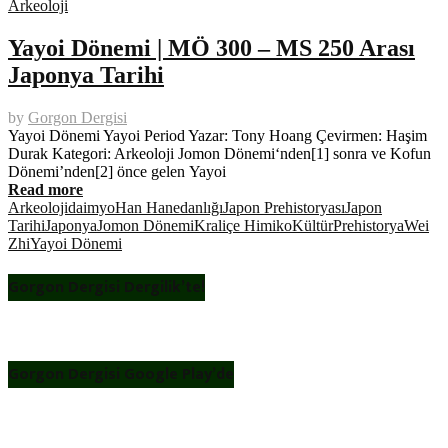
Arkeoloji
Yayoi Dönemi | MÖ 300 – MS 250 Arası
Japonya Tarihi
by
Gorgon Dergisi
Yayoi Dönemi Yayoi Period Yazar: Tony Hoang Çevirmen: Haşim
Durak Kategori: Arkeoloji Jomon Dönemi‘nden[1] sonra ve Kofun
Dönemi’nden[2] önce gelen Yayoi
Read more
Arkeoloji
daimyo
Han Hanedanlığı
Japon Prehistoryası
Japon
Tarihi
Japonya
Jomon Dönemi
Kraliçe Himiko
Kültür
Prehistorya
Wei
Zhi
Yayoi Dönemi
Gorgon Dergisi Dergilik’te!
Gorgon Dergisi Google Play’de