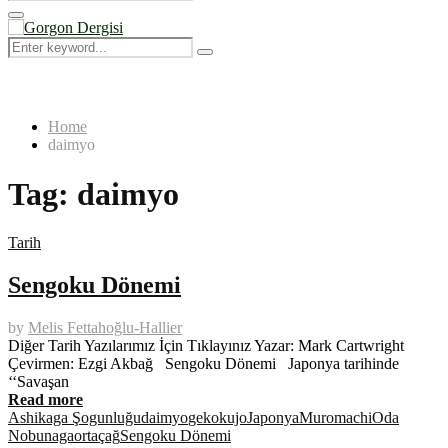
Search
for:
Primary
Menu
Search
Search
for:
Home
daimyo
Tag:
daimyo
Tarih
Sengoku Dönemi
by
Melis Fettahoğlu-Hallier
Diğer Tarih Yazılarımız İçin Tıklayınız Yazar: Mark Cartwright
Çevirmen: Ezgi Akbağ Sengoku Dönemi Japonya tarihinde
‘‘Savaşan
Read more
Ashikaga Şogunluğu
daimyo
gekokujo
Japonya
Muromachi
Oda
Nobunaga
ortaçağ
Sengoku Dönemi