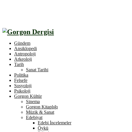
Gündem
Ansiklopedi
Antropoloji
Arkeoloji
Tarih
Sanat Tarihi
Politika
Felsefe
Sosyoloji
Psikoloji
Gorgon Kültür
Sinema
Gorgon Kitaplığı
Müzik & Sanat
Edebiyat
Edebi İncelemeler
Öykü