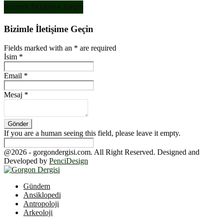
Bizimle İletişime Geçin
Bizimle İletişime Geçin
Fields marked with an
*
are required
İsim
*
Email
*
Mesaj
*
If you are a human seeing this field, please leave it empty.
@2026 - gorgondergisi.com. All Right Reserved. Designed and
Developed by
PenciDesign
Facebook
Twitter
Youtube
Gündem
Ansiklopedi
Antropoloji
Arkeoloji