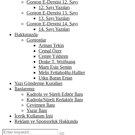
Gorgon E-Dergisi 12. Sayı
12. Sayı Yazıları
Gorgon E-Dergisi 13. Sayı
13. Sayı Yazıları
Gorgon E-Dergisi 14. Sayı
14. Sayı Yazıları
Hakkımızda
Gorgonlar
Arman Tekin
Cemal Özer
Cemre Yıldırım
Drake T. Wolfgang
Martı Esin Şemin
Melis Fettahoğlu-Hallier
Utku Baran Ertan
Yazı Gönderme Kuralları
İlanlarımız
Kadrolu ve Süreli Editör İlanı
Kadrolu/Süreli Redaktör İlanı
Çevirmen İlanı
Yazar İlanı
İçerik Kullanım İzni
Reklam ve Sponsorluk Hakkında
Search