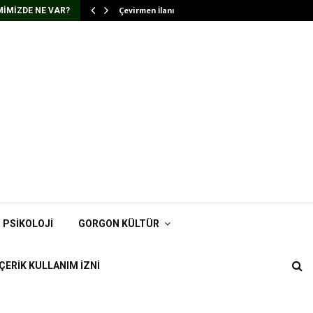
Çevirmen İlanı
IMIZDE NE VAR?
PSIKOLOJI
GORGON KÜLTÜR
İÇERIK KULLANIM İZNI