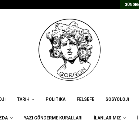
Kadrolu/Süreli Redaktör İlanı
GÜNDEM
OJI
TARIH
POLITIKA
FELSEFE
SOSYOLOJI
ZDA
YAZI GÖNDERME KURALLARI
İLANLARIMIZ