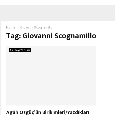
Home
Giovanni Scognamillo
Tag:
Giovanni Scognamillo
12. Sayı Yazıları
Agâh Özgüç’ün Birikimleri/Yazdıkları