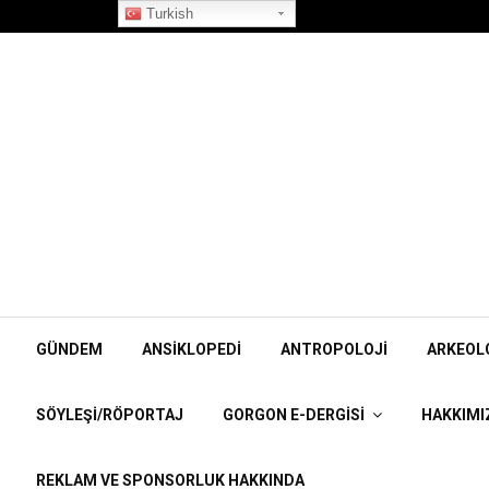
”Korpiklaani” Röportajı
Turkish
GÜNDEM
ANSIKLOPEDI
ANTROPOLOJI
ARKEOL
SÖYLEŞI/RÖPORTAJ
GORGON E-DERGISI
HAKKIMI
REKLAM VE SPONSORLUK HAKKINDA