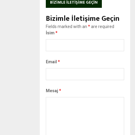
BIZIMLE İLETIŞIME GEÇIN
Bizimle İletişime Geçin
Fields marked with an
*
are required
İsim
*
Email
*
Mesaj
*