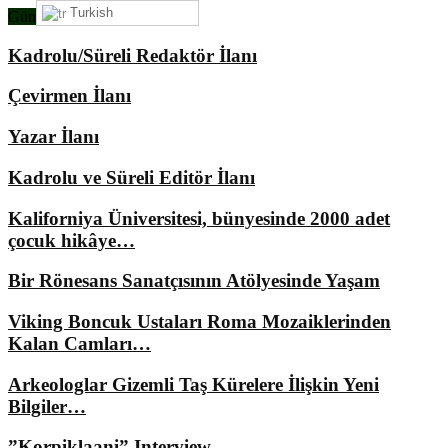
Turkish
Gündemimizde Ne Var?
Kadrolu/Süreli Redaktör İlanı
Çevirmen İlanı
Yazar İlanı
Kadrolu ve Süreli Editör İlanı
Kaliforniya Üniversitesi, bünyesinde 2000 adet
çocuk hikâye…
Bir Rönesans Sanatçısının Atölyesinde Yaşam
Viking Boncuk Ustaları Roma Mozaiklerinden
Kalan Camları…
Arkeologlar Gizemli Taş Kürelere İlişkin Yeni
Bilgiler…
”Korpiklaani” Interview