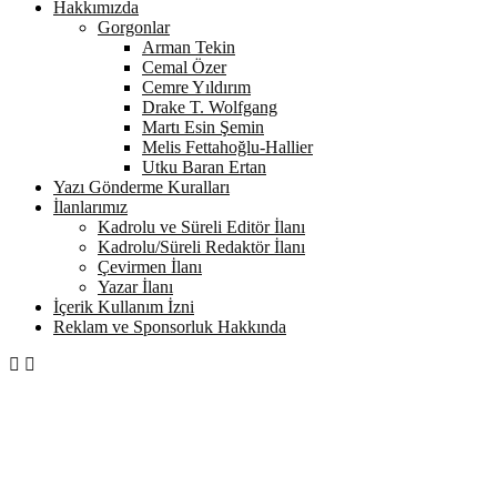
Hakkımızda
Gorgonlar
Arman Tekin
Cemal Özer
Cemre Yıldırım
Drake T. Wolfgang
Martı Esin Şemin
Melis Fettahoğlu-Hallier
Utku Baran Ertan
Yazı Gönderme Kuralları
İlanlarımız
Kadrolu ve Süreli Editör İlanı
Kadrolu/Süreli Redaktör İlanı
Çevirmen İlanı
Yazar İlanı
İçerik Kullanım İzni
Reklam ve Sponsorluk Hakkında