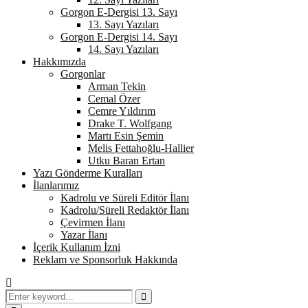
Gorgon E-Dergisi 13. Sayı
13. Sayı Yazıları
Gorgon E-Dergisi 14. Sayı
14. Sayı Yazıları
Hakkımızda
Gorgonlar
Arman Tekin
Cemal Özer
Cemre Yıldırım
Drake T. Wolfgang
Martı Esin Şemin
Melis Fettahoğlu-Hallier
Utku Baran Ertan
Yazı Gönderme Kuralları
İlanlarımız
Kadrolu ve Süreli Editör İlanı
Kadrolu/Süreli Redaktör İlanı
Çevirmen İlanı
Yazar İlanı
İçerik Kullanım İzni
Reklam ve Sponsorluk Hakkında
Search
for:
Search