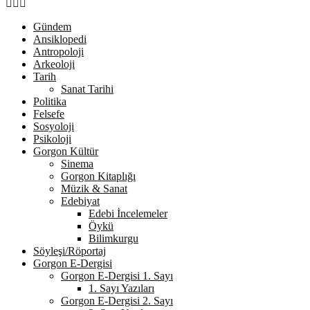
Facebook
Twitter
Youtube
Gündem
Ansiklopedi
Antropoloji
Arkeoloji
Tarih
Sanat Tarihi
Politika
Felsefe
Sosyoloji
Psikoloji
Gorgon Kültür
Sinema
Gorgon Kitaplığı
Müzik & Sanat
Edebiyat
Edebi İncelemeler
Öykü
Bilimkurgu
Söyleşi/Röportaj
Gorgon E-Dergisi
Gorgon E-Dergisi 1. Sayı
1. Sayı Yazıları
Gorgon E-Dergisi 2. Sayı