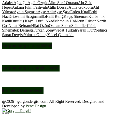
Adalet Ağaoğlu
Agâh Özgüç
Âlim Şerif Onaran
Alp Zeki
Heper
Ankara Film Festivali
Atilla Dorsay
Atilla Gökbörü
Atıf
Yılmaz
Aydın Sayman
Ayşe Adlı
Ayşe Şasa
Erden Kıral
Fethi
Naci
Giovanni Scognamillo
Halit Refiğ
Kaçış Sineması
Kurbanlık
Katil
Kurtuluş Kayalı
Lütfü Akad
Memduh Ün
Metin Erksan
Nezih
Coş
Nihat Behram
Nijat Özön
Osman Seden
Selim İleri
Türk
Sinematek Derneği
Türkan Şoray
Vedat Türkali
Yaralı Kurt
Yedinci
Sanat Dergisi
Yılmaz Güney
Yücel Çakmaklı
Gorgon Dergisi Dergilik’te!
Gorgon Dergisi Google Play’de
Bizimle İletişime Geçin
@2026 - gorgondergisi.com. All Right Reserved. Designed and
Developed by
PenciDesign