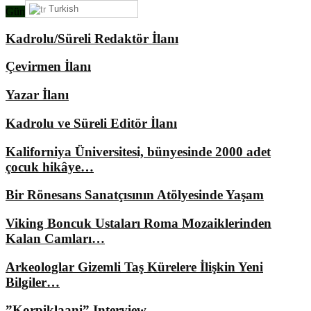
Turkish
Gündemimizde Ne Var?
Kadrolu/Süreli Redaktör İlanı
Çevirmen İlanı
Yazar İlanı
Kadrolu ve Süreli Editör İlanı
Kaliforniya Üniversitesi, bünyesinde 2000 adet
çocuk hikâye…
Bir Rönesans Sanatçısının Atölyesinde Yaşam
Viking Boncuk Ustaları Roma Mozaiklerinden
Kalan Camları…
Arkeologlar Gizemli Taş Kürelere İlişkin Yeni
Bilgiler…
”Korpiklaani” Interview