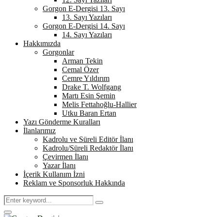
Gorgon E-Dergisi 13. Sayı
13. Sayı Yazıları
Gorgon E-Dergisi 14. Sayı
14. Sayı Yazıları
Hakkımızda
Gorgonlar
Arman Tekin
Cemal Özer
Cemre Yıldırım
Drake T. Wolfgang
Martı Esin Şemin
Melis Fettahoğlu-Hallier
Utku Baran Ertan
Yazı Gönderme Kuralları
İlanlarımız
Kadrolu ve Süreli Editör İlanı
Kadrolu/Süreli Redaktör İlanı
Çevirmen İlanı
Yazar İlanı
İçerik Kullanım İzni
Reklam ve Sponsorluk Hakkında
Search
Search
for:
Primary