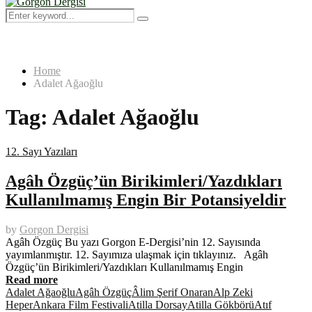
Menu
Search
Search
for:
Home
Adalet Ağaoğlu
Tag:
Adalet Ağaoğlu
12. Sayı Yazıları
Agâh Özgüç’ün Birikimleri/Yazdıkları
Kullanılmamış Engin Bir Potansiyeldir
by
Gorgon Dergisi
Agâh Özgüç Bu yazı Gorgon E-Dergisi’nin 12. Sayısında
yayımlanmıştır. 12. Sayımıza ulaşmak için tıklayınız. Agâh
Özgüç’ün Birikimleri/Yazdıkları Kullanılmamış Engin
Read more
Adalet Ağaoğlu
Agâh Özgüç
Âlim Şerif Onaran
Alp Zeki
Heper
Ankara Film Festivali
Atilla Dorsay
Atilla Gökbörü
Atıf