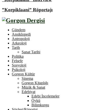
”Korpiklaani” Röportajı
Gündem
Ansiklopedi
Antropoloji
Arkeoloji
Tarih
Sanat Tarihi
Politika
Felsefe
Sosyoloji
Psikoloji
Gorgon Kültür
Sinema
Gorgon Kitaplığı
Müzik & Sanat
Edebiyat
Edebi İncelemeler
Öykü
Bilimkurgu
Söyleşi/Röportaj