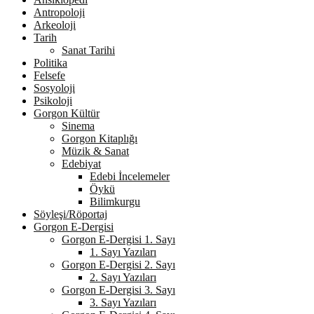
Antropoloji
Arkeoloji
Tarih
Sanat Tarihi
Politika
Felsefe
Sosyoloji
Psikoloji
Gorgon Kültür
Sinema
Gorgon Kitaplığı
Müzik & Sanat
Edebiyat
Edebi İncelemeler
Öykü
Bilimkurgu
Söyleşi/Röportaj
Gorgon E-Dergisi
Gorgon E-Dergisi 1. Sayı
1. Sayı Yazıları
Gorgon E-Dergisi 2. Sayı
2. Sayı Yazıları
Gorgon E-Dergisi 3. Sayı
3. Sayı Yazıları