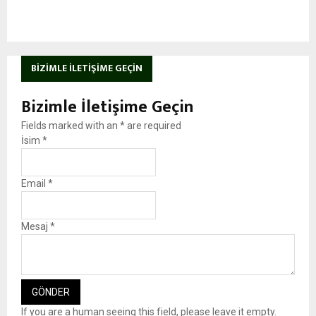
BIZIMLE İLETIŞIME GEÇIN
Bizimle İletişime Geçin
Fields marked with an
*
are required
İsim
*
Email
*
Mesaj
*
If you are a human seeing this field, please leave it empty.