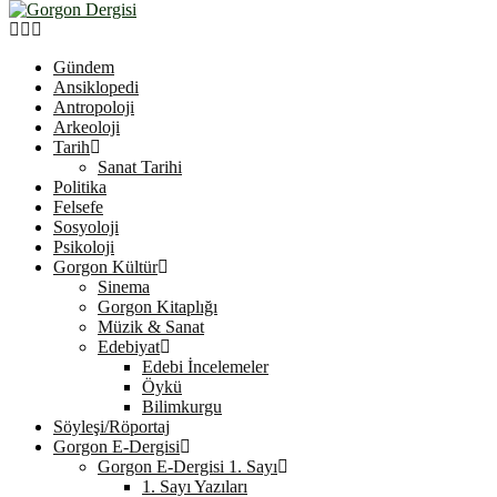
Facebook
Twitter
Youtube
Gündem
Ansiklopedi
Antropoloji
Arkeoloji
Tarih
Sanat Tarihi
Politika
Felsefe
Sosyoloji
Psikoloji
Gorgon Kültür
Sinema
Gorgon Kitaplığı
Müzik & Sanat
Edebiyat
Edebi İncelemeler
Öykü
Bilimkurgu
Söyleşi/Röportaj
Gorgon E-Dergisi
Gorgon E-Dergisi 1. Sayı
1. Sayı Yazıları