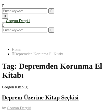
Search
for:
Search
Primary
Menu
Search
for:
Search
Home
Depremden Korunma El Kitabı
Tag:
Depremden Korunma El
Kitabı
Gorgon Kitaplığı
Deprem Üzerine Kitap Seçkisi
by
Gorgon Dergisi