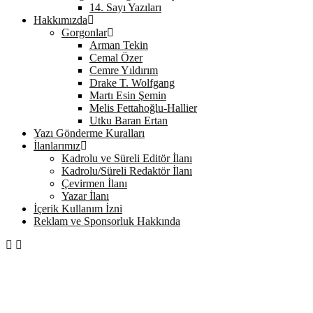
14. Sayı Yazıları
Hakkımızda
Gorgonlar
Arman Tekin
Cemal Özer
Cemre Yıldırım
Drake T. Wolfgang
Martı Esin Şemin
Melis Fettahoğlu-Hallier
Utku Baran Ertan
Yazı Gönderme Kuralları
İlanlarımız
Kadrolu ve Süreli Editör İlanı
Kadrolu/Süreli Redaktör İlanı
Çevirmen İlanı
Yazar İlanı
İçerik Kullanım İzni
Reklam ve Sponsorluk Hakkında