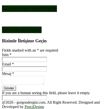
Gorgon Dergisi Google Play’de
Bizimle İletişime Geçin
Bizimle İletişime Geçin
Fields marked with an
*
are required
İsim
*
Email
*
Mesaj
*
If you are a human seeing this field, please leave it empty.
@2026 - gorgondergisi.com. All Right Reserved. Designed and
Developed by
PenciDesign