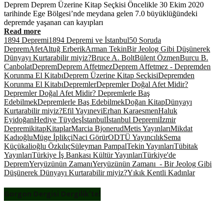
Deprem Deprem Üzerine Kitap Seçkisi Öncelikle 30 Ekim 2020
tarihinde Ege Bölgesi’nde meydana gelen 7.0 büyüklüğündeki
depremde yaşanan can kayıpları
Read more
1894 Depremi
1894 Depremi ve İstanbul
50 Soruda
Deprem
Afet
Altuğ Erberik
Arman Tekin
Bir Jeolog Gibi Düşünerek
Dünyayı Kurtarabilir miyiz?
Bruce A. Bolt
Bülent Özmen
Burcu B.
Canbolat
Deprem
Deprem Affetmez
Deprem Affetmez - Depremden
Korunma El Kitabı
Deprem Üzerine Kitap Seçkisi
Depremden
Korunma El Kitabı
Depremler
Depremler Doğal Afet Midir?
Depremler Doğal Afet Midir? Depremlerle Baş
Edebilmek
Depremlerle Baş Edebilmek
Doğan Kitap
Dünyayı
Kurtarabilir miyiz?
Efil Yayınevi
Erhan Karaesmen
Haluk
Eyidoğan
Hediye Tüydeş
İstanbul
İstanbul Depremi
İzmir
Depremi
kitap
Kitaplar
Marcia Bjonerud
Metis Yayınları
Mikdat
Kadıoğlu
Müge İplikçi
Naci Görür
ODTÜ Yayıncılık
Sema
Küçükalioğlu Özkılıç
Süleyman Pampal
Tekin Yayınları
Tübitak
Yayınları
Türkiye İş Bankası Kültür Yayınları
Türkiye'de
Deprem
Yeryüzünün Zamanı
Yeryüzünün Zamanı - Bir Jeolog Gibi
Düşünerek Dünyayı Kurtarabilir miyiz?
Yıkık Kentli Kadınlar
Gorgon Dergisi Dergilik’te!