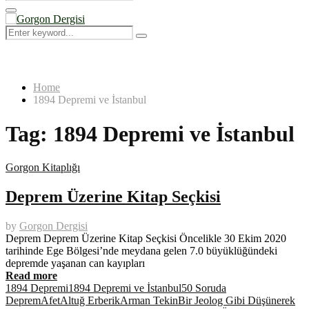
Search
for:
Primary
Menu
Search
Search
for:
Home
1894 Depremi ve İstanbul
Tag:
1894 Depremi ve İstanbul
Gorgon Kitaplığı
Deprem Üzerine Kitap Seçkisi
by
Gorgon Dergisi
Deprem Deprem Üzerine Kitap Seçkisi Öncelikle 30 Ekim 2020
tarihinde Ege Bölgesi’nde meydana gelen 7.0 büyüklüğündeki
depremde yaşanan can kayıpları
Read more
1894 Depremi
1894 Depremi ve İstanbul
50 Soruda
Deprem
Afet
Altuğ Erberik
Arman Tekin
Bir Jeolog Gibi Düşünerek