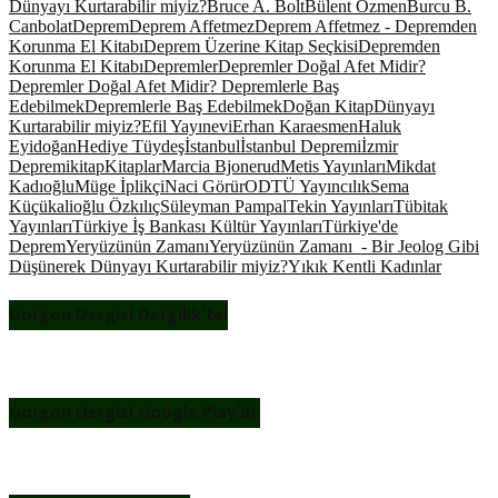
Dünyayı Kurtarabilir miyiz?
Bruce A. Bolt
Bülent Özmen
Burcu B.
Canbolat
Deprem
Deprem Affetmez
Deprem Affetmez - Depremden
Korunma El Kitabı
Deprem Üzerine Kitap Seçkisi
Depremden
Korunma El Kitabı
Depremler
Depremler Doğal Afet Midir?
Depremler Doğal Afet Midir? Depremlerle Baş
Edebilmek
Depremlerle Baş Edebilmek
Doğan Kitap
Dünyayı
Kurtarabilir miyiz?
Efil Yayınevi
Erhan Karaesmen
Haluk
Eyidoğan
Hediye Tüydeş
İstanbul
İstanbul Depremi
İzmir
Depremi
kitap
Kitaplar
Marcia Bjonerud
Metis Yayınları
Mikdat
Kadıoğlu
Müge İplikçi
Naci Görür
ODTÜ Yayıncılık
Sema
Küçükalioğlu Özkılıç
Süleyman Pampal
Tekin Yayınları
Tübitak
Yayınları
Türkiye İş Bankası Kültür Yayınları
Türkiye'de
Deprem
Yeryüzünün Zamanı
Yeryüzünün Zamanı - Bir Jeolog Gibi
Düşünerek Dünyayı Kurtarabilir miyiz?
Yıkık Kentli Kadınlar
Gorgon Dergisi Dergilik’te!
Gorgon Dergisi Google Play’de