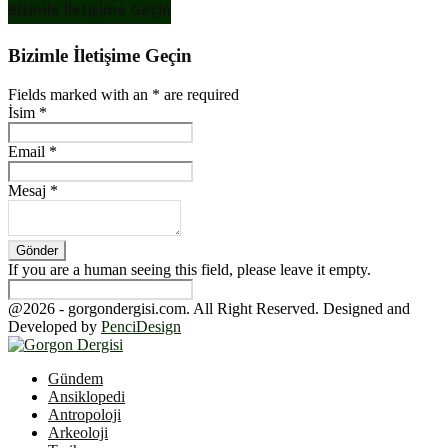
Bizimle İletişime Geçin
Bizimle İletişime Geçin
Fields marked with an
*
are required
İsim
*
Email
*
Mesaj
*
If you are a human seeing this field, please leave it empty.
@2026 - gorgondergisi.com. All Right Reserved. Designed and
Developed by
PenciDesign
Facebook
Twitter
Youtube
Gündem
Ansiklopedi
Antropoloji
Arkeoloji