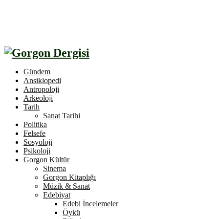
Gündem
Ansiklopedi
Antropoloji
Arkeoloji
Tarih
Sanat Tarihi
Politika
Felsefe
Sosyoloji
Psikoloji
Gorgon Kültür
Sinema
Gorgon Kitaplığı
Müzik & Sanat
Edebiyat
Edebi İncelemeler
Öykü