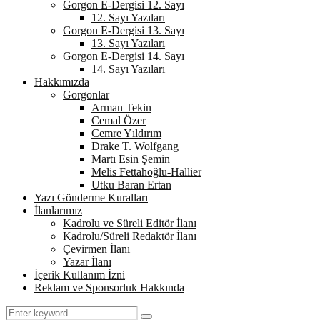
Gorgon E-Dergisi 12. Sayı
12. Sayı Yazıları
Gorgon E-Dergisi 13. Sayı
13. Sayı Yazıları
Gorgon E-Dergisi 14. Sayı
14. Sayı Yazıları
Hakkımızda
Gorgonlar
Arman Tekin
Cemal Özer
Cemre Yıldırım
Drake T. Wolfgang
Martı Esin Şemin
Melis Fettahoğlu-Hallier
Utku Baran Ertan
Yazı Gönderme Kuralları
İlanlarımız
Kadrolu ve Süreli Editör İlanı
Kadrolu/Süreli Redaktör İlanı
Çevirmen İlanı
Yazar İlanı
İçerik Kullanım İzni
Reklam ve Sponsorluk Hakkında
Search