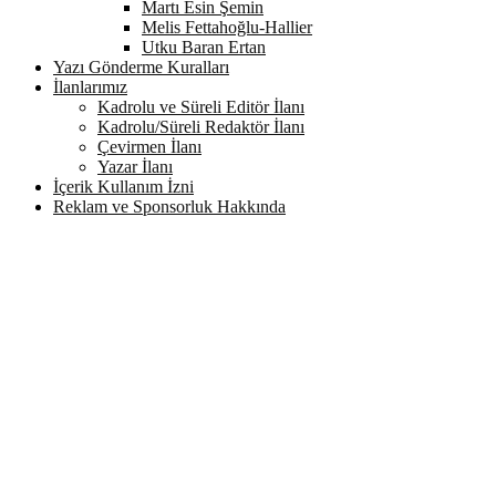
Martı Esin Şemin
Melis Fettahoğlu-Hallier
Utku Baran Ertan
Yazı Gönderme Kuralları
İlanlarımız
Kadrolu ve Süreli Editör İlanı
Kadrolu/Süreli Redaktör İlanı
Çevirmen İlanı
Yazar İlanı
İçerik Kullanım İzni
Reklam ve Sponsorluk Hakkında