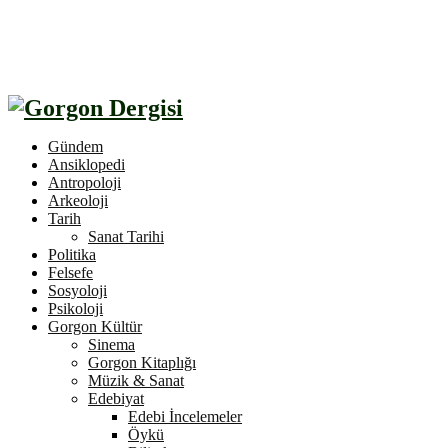
Gündem
Ansiklopedi
Antropoloji
Arkeoloji
Tarih
Sanat Tarihi
Politika
Felsefe
Sosyoloji
Psikoloji
Gorgon Kültür
Sinema
Gorgon Kitaplığı
Müzik & Sanat
Edebiyat
Edebi İncelemeler
Öykü