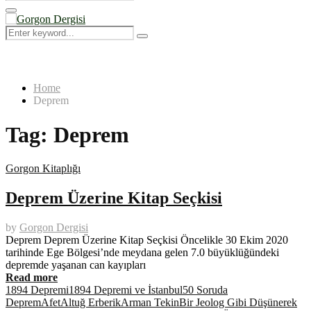
Search
for:
Primary
Menu
Search
Search
for:
Home
Deprem
Tag:
Deprem
Gorgon Kitaplığı
Deprem Üzerine Kitap Seçkisi
by
Gorgon Dergisi
Deprem Deprem Üzerine Kitap Seçkisi Öncelikle 30 Ekim 2020
tarihinde Ege Bölgesi’nde meydana gelen 7.0 büyüklüğündeki
depremde yaşanan can kayıpları
Read more
1894 Depremi
1894 Depremi ve İstanbul
50 Soruda
Deprem
Afet
Altuğ Erberik
Arman Tekin
Bir Jeolog Gibi Düşünerek