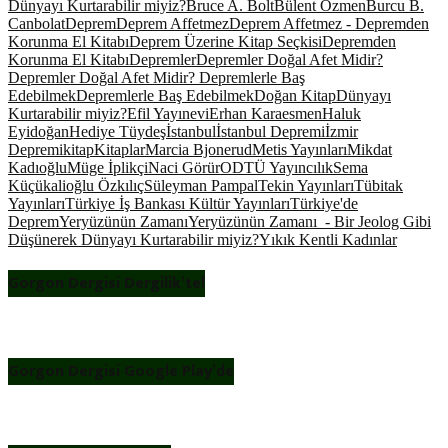
Dünyayı Kurtarabilir miyiz?
Bruce A. Bolt
Bülent Özmen
Burcu B.
Canbolat
Deprem
Deprem Affetmez
Deprem Affetmez - Depremden
Korunma El Kitabı
Deprem Üzerine Kitap Seçkisi
Depremden
Korunma El Kitabı
Depremler
Depremler Doğal Afet Midir?
Depremler Doğal Afet Midir? Depremlerle Baş
Edebilmek
Depremlerle Baş Edebilmek
Doğan Kitap
Dünyayı
Kurtarabilir miyiz?
Efil Yayınevi
Erhan Karaesmen
Haluk
Eyidoğan
Hediye Tüydeş
İstanbul
İstanbul Depremi
İzmir
Depremi
kitap
Kitaplar
Marcia Bjonerud
Metis Yayınları
Mikdat
Kadıoğlu
Müge İplikçi
Naci Görür
ODTÜ Yayıncılık
Sema
Küçükalioğlu Özkılıç
Süleyman Pampal
Tekin Yayınları
Tübitak
Yayınları
Türkiye İş Bankası Kültür Yayınları
Türkiye'de
Deprem
Yeryüzünün Zamanı
Yeryüzünün Zamanı - Bir Jeolog Gibi
Düşünerek Dünyayı Kurtarabilir miyiz?
Yıkık Kentli Kadınlar
Gorgon Dergisi Dergilik’te!
Gorgon Dergisi Google Play’de