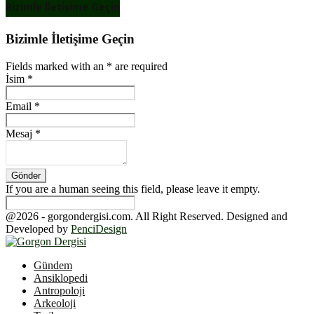
Bizimle İletişime Geçin
Bizimle İletişime Geçin
Fields marked with an
*
are required
İsim
*
Email
*
Mesaj
*
If you are a human seeing this field, please leave it empty.
@2026 - gorgondergisi.com. All Right Reserved. Designed and
Developed by
PenciDesign
Facebook
Twitter
Youtube
Gündem
Ansiklopedi
Antropoloji
Arkeoloji