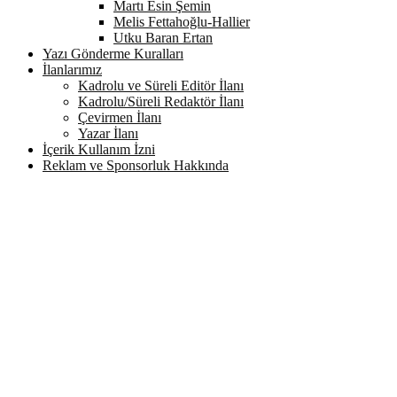
Martı Esin Şemin
Melis Fettahoğlu-Hallier
Utku Baran Ertan
Yazı Gönderme Kuralları
İlanlarımız
Kadrolu ve Süreli Editör İlanı
Kadrolu/Süreli Redaktör İlanı
Çevirmen İlanı
Yazar İlanı
İçerik Kullanım İzni
Reklam ve Sponsorluk Hakkında