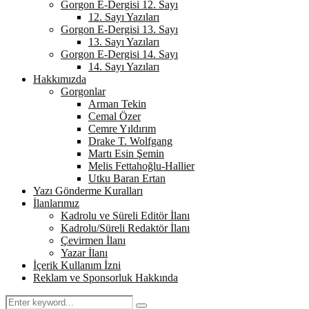
Gorgon E-Dergisi 12. Sayı
12. Sayı Yazıları
Gorgon E-Dergisi 13. Sayı
13. Sayı Yazıları
Gorgon E-Dergisi 14. Sayı
14. Sayı Yazıları
Hakkımızda
Gorgonlar
Arman Tekin
Cemal Özer
Cemre Yıldırım
Drake T. Wolfgang
Martı Esin Şemin
Melis Fettahoğlu-Hallier
Utku Baran Ertan
Yazı Gönderme Kuralları
İlanlarımız
Kadrolu ve Süreli Editör İlanı
Kadrolu/Süreli Redaktör İlanı
Çevirmen İlanı
Yazar İlanı
İçerik Kullanım İzni
Reklam ve Sponsorluk Hakkında
Search