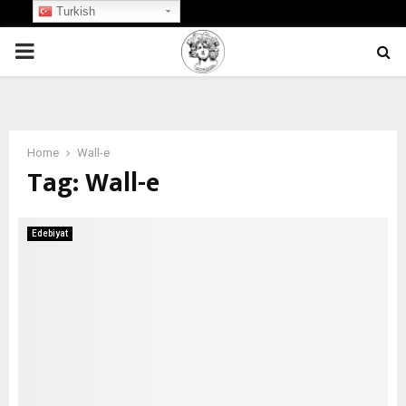
Turkish
PRIMARY
MENU
Home
Wall-e
Tag:
Wall-e
Edebiyat