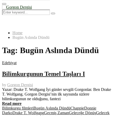
Search
for:
Primary
Menu
Search
Search
for:
Home
Bugün Aslında Dündü
Tag:
Bugün Aslında Dündü
Edebiyat
Bilimkurgunun Temel Taşları I
by
Gorgon Dergisi
Yazar: Drake T. Wolfgang İyi günler sevgili Gorgonlar. Ben Drake
T. Wolfgang. Gorgon Dergisi’nin ilk sayısında sizlere
bilimkurgunun ne olduğunu, fantezi
Read more
Bilimkurgu filmleri
Bugün Aslında Dündü
Chappie
Donnie
Darko
Drake T. Wolfgang
Geçmiş Zaman
Geleceğe Dönüş
Gelecek