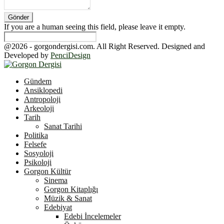
If you are a human seeing this field, please leave it empty.
@2026 - gorgondergisi.com. All Right Reserved. Designed and
Developed by
PenciDesign
Facebook
Twitter
Youtube
Gündem
Ansiklopedi
Antropoloji
Arkeoloji
Tarih
Sanat Tarihi
Politika
Felsefe
Sosyoloji
Psikoloji
Gorgon Kültür
Sinema
Gorgon Kitaplığı
Müzik & Sanat
Edebiyat
Edebi İncelemeler