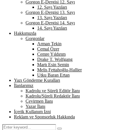
Gorgon E-Dergisi 12. Sayı
12. Sayı Yazıları
Gorgon E-Dergisi 13. Sayı
13. Sayı Yazıları
Gorgon E-Dergisi 14. Sayı
14. Sayı Yazıları
Hakkımızda
Gorgonlar
Arman Tekin
Cemal Özer
Cemre Yıldırım
Drake T. Wolfgang
Martı Esin Şemin
Melis Fettahoğlu-Hallier
Utku Baran Ertan
Yazı Gönderme Kuralları
İlanlarımız
Kadrolu ve Süreli Editör İlanı
Kadrolu/Süreli Redaktör İlanı
Çevirmen İlanı
Yazar İlanı
İçerik Kullanım İzni
Reklam ve Sponsorluk Hakkında
Search