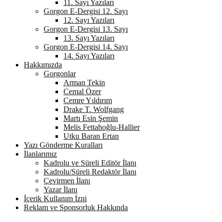
11. Sayı Yazıları
Gorgon E-Dergisi 12. Sayı
12. Sayı Yazıları
Gorgon E-Dergisi 13. Sayı
13. Sayı Yazıları
Gorgon E-Dergisi 14. Sayı
14. Sayı Yazıları
Hakkımızda
Gorgonlar
Arman Tekin
Cemal Özer
Cemre Yıldırım
Drake T. Wolfgang
Martı Esin Şemin
Melis Fettahoğlu-Hallier
Utku Baran Ertan
Yazı Gönderme Kuralları
İlanlarımız
Kadrolu ve Süreli Editör İlanı
Kadrolu/Süreli Redaktör İlanı
Çevirmen İlanı
Yazar İlanı
İçerik Kullanım İzni
Reklam ve Sponsorluk Hakkında