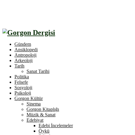
Gündem
Ansiklopedi
Antropoloji
Arkeoloji
Tarih
Sanat Tarihi
Politika
Felsefe
Sosyoloji
Psikoloji
Gorgon Kültür
Sinema
Gorgon Kitaplığı
Müzik & Sanat
Edebiyat
Edebi İncelemeler
Öykü