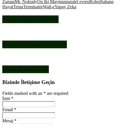
Zaman
Mr. Nobody
On İki Maymun
paralel evren
Robot
Şahane
Hayat
Tema
Terminatör
Wall-e
Yapay Zeka
Gorgon Dergisi Dergilik’te!
Gorgon Dergisi Google Play’de
Bizimle İletişime Geçin
Bizimle İletişime Geçin
Fields marked with an
*
are required
İsim
*
Email
*
Mesaj
*