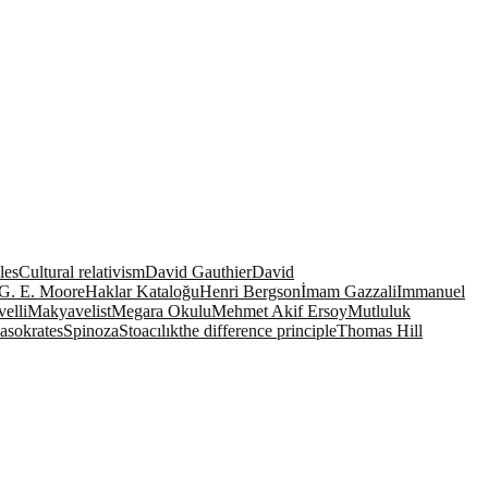
eles
Cultural relativism
David Gauthier
David
G. E. Moore
Haklar Kataloğu
Henri Bergson
İmam Gazzali
Immanuel
elli
Makyavelist
Megara Okulu
Mehmet Akif Ersoy
Mutluluk
ma
sokrates
Spinoza
Stoacılık
the difference principle
Thomas Hill