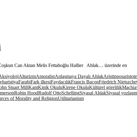
i
. Coşkun Can Aktan Melis Fettahoğlu Hallier Ahlak… üzerinde en
Aksiyoloji
Alturizm
Amoralist
Anlaşmaya Dayalı Ahlak
Aristippos
aristot
vharistiya
Farabi
Fark ilkesi
Faydacılık
Francis Bacon
Friedrich Nietszche
ohn Stuart Mill
Kant
Kinik Okulu
Kirene Okulu
Kültürel görelilik
Machiav
Emerson
Robin Hood
Rudolf Otto
Schelling
Siyasal Ahlak
Siyasal yozlaş
ces of Morality and Religion
Utilitarianism