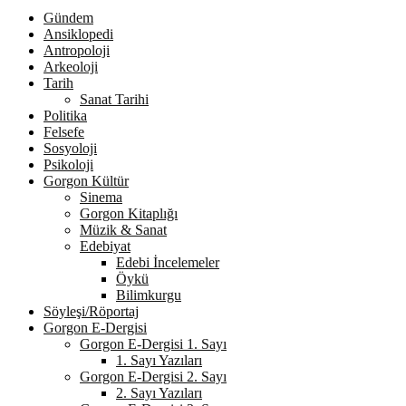
Facebook
Twitter
Youtube
Gündem
Ansiklopedi
Antropoloji
Arkeoloji
Tarih
Sanat Tarihi
Politika
Felsefe
Sosyoloji
Psikoloji
Gorgon Kültür
Sinema
Gorgon Kitaplığı
Müzik & Sanat
Edebiyat
Edebi İncelemeler
Öykü
Bilimkurgu
Söyleşi/Röportaj
Gorgon E-Dergisi
Gorgon E-Dergisi 1. Sayı
1. Sayı Yazıları
Gorgon E-Dergisi 2. Sayı
2. Sayı Yazıları