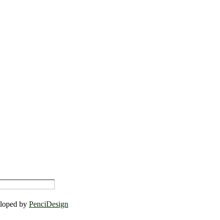
eloped by
PenciDesign