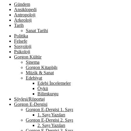
Gündem
Ansiklopedi
Antropoloji
Arkeoloji
Tarih
Sanat Tarihi
Politika
Felsefe
Sosyoloji
Psikoloji
Gorgon Kültür
Sinema
Gorgon Kitaplığı
Müzik & Sanat
Edebiyat
Edebi İncelemeler
Öykü
Bilimkurgu
Söyleşi/Röportaj
Gorgon E-Dergisi
Gorgon E-Dergisi 1. Sayı
1. Sayı Yazıları
Gorgon E-Dergisi 2. Sayı
2. Sayı Yazıları
Gorgon E-Dergisi 3. Sayı