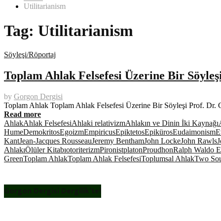
Utilitarianism
Tag:
Utilitarianism
Söyleşi/Röportaj
Toplam Ahlak Felsefesi Üzerine Bir Söyleş
by
Gorgon Dergisi
Toplam Ahlak Toplam Ahlak Felsefesi Üzerine Bir Söyleşi Prof. Dr
Read more
Ahlak
Ahlak Felsefesi
Ahlaki relativizm
Ahlakın ve Dinin İki Kaynağı
Hume
Demokritos
Egoizm
Empiricus
Epiktetos
Epiküros
Eudaimonism
E
Kant
Jean-Jacques Rousseau
Jeremy Bentham
John Locke
John Rawls
J
Ahlakı
Ölüler Kitabı
otoriterizm
Pironist
platon
Proudhon
Ralph Waldo 
Green
Toplam Ahlak
Toplam Ahlak Felsefesi
Toplumsal Ahlak
Two Sour
Gorgon Dergisi Dergilik’te!