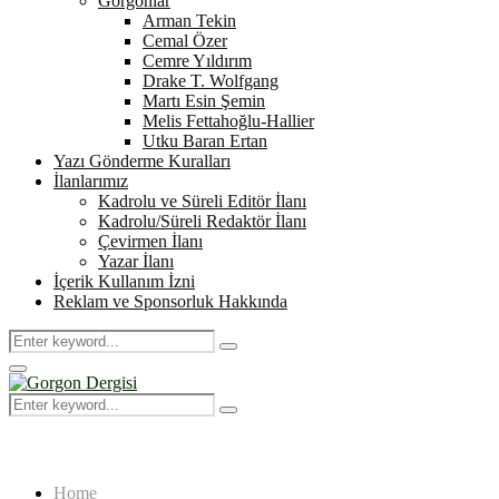
Gorgonlar
Arman Tekin
Cemal Özer
Cemre Yıldırım
Drake T. Wolfgang
Martı Esin Şemin
Melis Fettahoğlu-Hallier
Utku Baran Ertan
Yazı Gönderme Kuralları
İlanlarımız
Kadrolu ve Süreli Editör İlanı
Kadrolu/Süreli Redaktör İlanı
Çevirmen İlanı
Yazar İlanı
İçerik Kullanım İzni
Reklam ve Sponsorluk Hakkında
Search
Search
for:
Primary
Menu
Search
Search
for:
Home