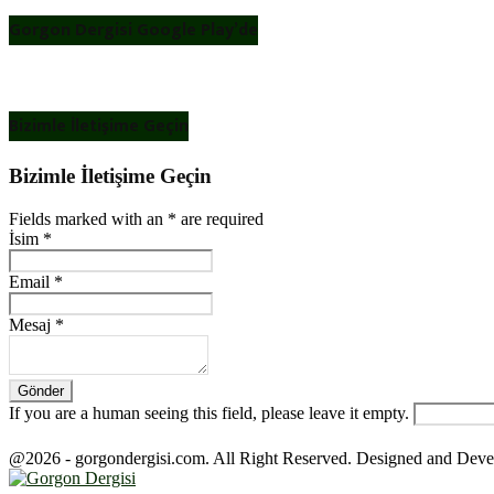
Gorgon Dergisi Google Play’de
Bizimle İletişime Geçin
Bizimle İletişime Geçin
Fields marked with an
*
are required
İsim
*
Email
*
Mesaj
*
If you are a human seeing this field, please leave it empty.
@2026 - gorgondergisi.com. All Right Reserved. Designed and Dev