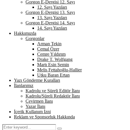
Gorgon E-Dergisi 12. Sayı
12. Sayı Yazıları
Gorgon E-Dergisi 13. Sayı
13. Sayı Yazıları
Gorgon E-Dergisi 14. Sayı
14. Sayı Yazıları
Hakkımızda
Gorgonlar
Arman Tekin
Cemal Özer
Cemre Yıldırım
Drake T. Wolfgang
Martı Esin Şemin
Melis Fettahoğlu-Hallier
Utku Baran Ertan
Yazı Gönderme Kuralları
İlanlarımız
Kadrolu ve Süreli Editör İlanı
Kadrolu/Süreli Redaktör İlanı
Çevirmen İlanı
Yazar İlanı
İçerik Kullanım İzni
Reklam ve Sponsorluk Hakkında
Search