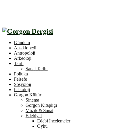
Gündem
Ansiklopedi
Antropoloji
Arkeoloji
Tarih
Sanat Tarihi
Politika
Felsefe
Sosyoloji
Psikoloji
Gorgon Kültür
Sinema
Gorgon Kitaplığı
Müzik & Sanat
Edebiyat
Edebi İncelemeler
Öykü