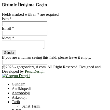
Bizimle İletişime Geçin
Fields marked with an
*
are required
İsim
*
Email
*
Mesaj
*
If you are a human seeing this field, please leave it empty.
@2026 - gorgondergisi.com. All Right Reserved. Designed and
Developed by
PenciDesign
Facebook
Twitter
Youtube
Gündem
Ansiklopedi
Antropoloji
Arkeoloji
Tarih
Sanat Tarihi