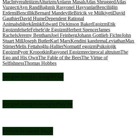
MacIntyre
altrüizm
Alturizm
Arıların Masalı
Atlas Shrugged
Atlas
Vazgeçti
Ayn Rand
Bağımlı Rasyonel Hayvanlar
Benciliiğin
Erdemi
Bencillik
Bernard Mandeville
Biricik ve Mülkiyeti
David
Gauthier
David Hume
Dependent Rational
Animals
diğerkâmlık
Edward Dickinson Baker
Egoizm
Etik
Egoizm
felsefe
Felsefe'de Egoizm
Herbert Spencer
James
Rachels
Jeremy Bentham
Joel Feinberg
Johann Gottlieb Fichte
John
Stuart Mill
Joseph Butler
Karl Marx
Kendini kandırma
Leviathan
Max
Stirner
Melis Fettahoğlu-Hallier
Normatif egoizm
Psikolojik
Egoizm
Pyotr Kropotkin
Rasyonel Egoizm
reciprocal altruism
The
Ego and His Own
The Fable of the Bees
The Virtue of
Selfishness
Thomas Hobbes
Gorgon Dergisi Dergilik’te!
Gorgon Dergisi Google Play’de
Bizimle İletişime Geçin