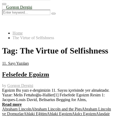
Search
for:
Primary
Menu
Search
Search
for:
Home
The Virtue of Selfishness
Tag:
The Virtue of Selfishness
11. Sayı Yazıları
Felsefede Egoizm
by
Gorgon Dergisi
Egoizm Bu yazı e-dergimizin 11. Sayısı içerisinde yer almaktadır.
Yazar: Melis Fettahoğlu-Hallier[1] Felsefede Egoizm Resim 1:
Jacques-Louis David, Belisarius Begging for Alms,
Read more
Abraham Lincoln
Abraham Lincoln and the Pigs
Abraham Lincoln
ve Domuzlar
Ahlaki Eğitim
Ahlaki Egoizm
Akılcı Egoizm
Alasdair