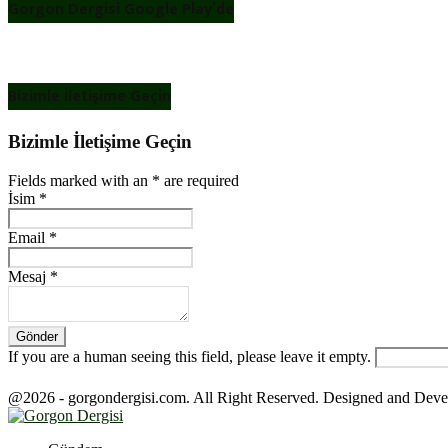
Gorgon Dergisi Google Play’de
Bizimle İletişime Geçin
Bizimle İletişime Geçin
Fields marked with an
*
are required
İsim
*
Email
*
Mesaj
*
If you are a human seeing this field, please leave it empty.
@2026 - gorgondergisi.com. All Right Reserved. Designed and Dev
Facebook
Twitter
Youtube