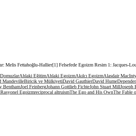
zar: Melis Fettahoğlu-Hallier[1] Felsefede Egoizm Resim 1: Jacques-Lo
 Domuzlar
Ahlaki Eğitim
Ahlaki Egoizm
Akılcı Egoizm
Alasdair MacInt
d Mandeville
Biricik ve Mülkiyeti
David Gauthier
David Hume
Dependen
y Bentham
Joel Feinberg
Johann Gottlieb Fichte
John Stuart Mill
Joseph 
n
Rasyonel Egoizm
reciprocal altruism
The Ego and His Own
The Fable o