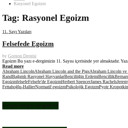
Rasyonel Egoizm
Tag:
Rasyonel Egoizm
11. Sayı Yazıları
Felsefede Egoizm
by
Gorgon Dergisi
Egoizm Bu yazı e-dergimizin 11. Sayısı içerisinde yer almaktadır. Ya
Read more
Abraham Lincoln
Abraham Lincoln and the Pigs
Abraham Lincoln ve
Rand
Bağımlı Rasyonel Hayvanlar
Benciliiğin Erdemi
Bencillik
Bernar
Egoizm
felsefe
Felsefe'de Egoizm
Herbert Spencer
James Rachels
Jerem
Fettahoğlu-Hallier
Normatif egoizm
Psikolojik Egoizm
Pyotr Kropotki
Gorgon Dergisi Dergilik’te!