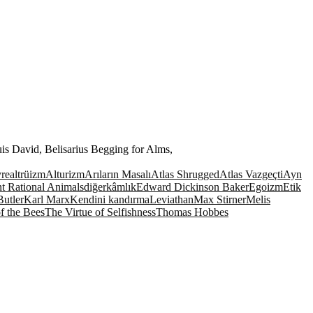
uis David, Belisarius Begging for Alms,
yre
altrüizm
Alturizm
Arıların Masalı
Atlas Shrugged
Atlas Vazgeçti
Ayn
t Rational Animals
diğerkâmlık
Edward Dickinson Baker
Egoizm
Etik
Butler
Karl Marx
Kendini kandırma
Leviathan
Max Stirner
Melis
f the Bees
The Virtue of Selfishness
Thomas Hobbes