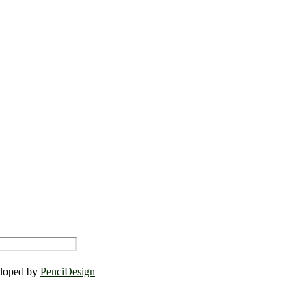
eloped by
PenciDesign