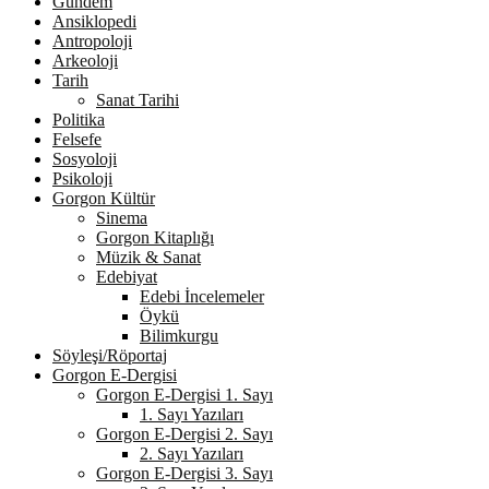
Gündem
Ansiklopedi
Antropoloji
Arkeoloji
Tarih
Sanat Tarihi
Politika
Felsefe
Sosyoloji
Psikoloji
Gorgon Kültür
Sinema
Gorgon Kitaplığı
Müzik & Sanat
Edebiyat
Edebi İncelemeler
Öykü
Bilimkurgu
Söyleşi/Röportaj
Gorgon E-Dergisi
Gorgon E-Dergisi 1. Sayı
1. Sayı Yazıları
Gorgon E-Dergisi 2. Sayı
2. Sayı Yazıları
Gorgon E-Dergisi 3. Sayı