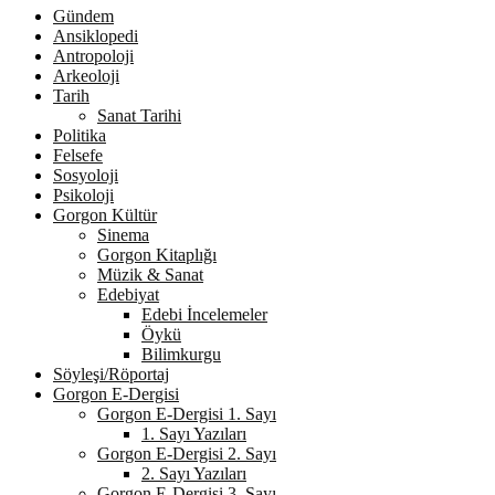
Gündem
Ansiklopedi
Antropoloji
Arkeoloji
Tarih
Sanat Tarihi
Politika
Felsefe
Sosyoloji
Psikoloji
Gorgon Kültür
Sinema
Gorgon Kitaplığı
Müzik & Sanat
Edebiyat
Edebi İncelemeler
Öykü
Bilimkurgu
Söyleşi/Röportaj
Gorgon E-Dergisi
Gorgon E-Dergisi 1. Sayı
1. Sayı Yazıları
Gorgon E-Dergisi 2. Sayı
2. Sayı Yazıları
Gorgon E-Dergisi 3. Sayı