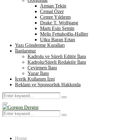
Gorgonlar
Arman Tekin
Cemal Özer
Cemre Yıldırım
Drake T. Wolfgang
Martı Esin Şemin
Melis Fettahoğlu-Hallier
Utku Baran Ertan
Yazı Gönderme Kuralları
İlanlarımız
Kadrolu ve Süreli Editör İlanı
Kadrolu/Süreli Redaktör İlanı
Çevirmen İlanı
Yazar İlanı
İçerik Kullanım İzni
Reklam ve Sponsorluk Hakkında
Search
Search
for:
Primary
Menu
Search
Search
for:
Home