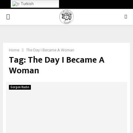
Turkish
PRIMARY
MENU
Home
The Day I Became A Woman
Tag:
The Day I Became A
Woman
Gorgon Kadın