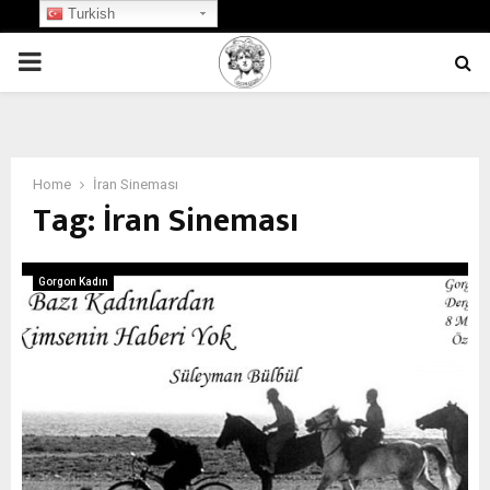
Turkish
PRIMARY
MENU
Home
İran Sineması
Tag:
İran Sineması
Gorgon Kadın