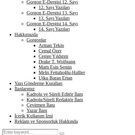
Gorgon E-Dergisi 12. Sayı
12. Sayı Yazıları
Gorgon E-Dergisi 13. Sayı
13. Sayı Yazıları
Gorgon E-Dergisi 14. Sayı
14. Sayı Yazıları
Hakkımızda
Gorgonlar
Arman Tekin
Cemal Özer
Cemre Yıldırım
Drake T. Wolfgang
Martı Esin Şemin
Melis Fettahoğlu-Hallier
Utku Baran Ertan
Yazı Gönderme Kuralları
İlanlarımız
Kadrolu ve Süreli Editör İlanı
Kadrolu/Süreli Redaktör İlanı
Çevirmen İlanı
Yazar İlanı
İçerik Kullanım İzni
Reklam ve Sponsorluk Hakkında
Search