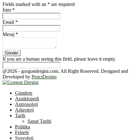
Fields marked with an
*
are required
İsim
*
Email
*
Mesaj
*
If you are a human seeing this field, please leave it empty.
@2026 - gorgondergisi.com. All Right Reserved. Designed and
Developed by
PenciDesign
Facebook
Twitter
Youtube
Gündem
Ansiklopedi
Antropoloji
Arkeoloji
Tarih
Sanat Tarihi
Politika
Felsefe
Sosyoloji