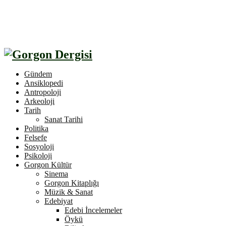
Gündem
Ansiklopedi
Antropoloji
Arkeoloji
Tarih
Sanat Tarihi
Politika
Felsefe
Sosyoloji
Psikoloji
Gorgon Kültür
Sinema
Gorgon Kitaplığı
Müzik & Sanat
Edebiyat
Edebi İncelemeler
Öykü