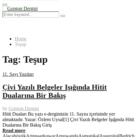
Search
for:
Primary
Menu
Search
Search
for:
Home
Teşup
Tag:
Teşup
11. Sayı Yazıları
Çivi Yazılı Belgeler Işığında Hitit
Dualarına Bir Bakış
by
Gorgon Dergisi
Hitit Duaları Bu yazı e-dergimizin 11. Sayısı içerisinde yer
almaktadır. Yazar: Özlem Uysal[1] Çivi Yazılı Belgeler Işığında Hitit
Dualarına Bir Bakış Giriş
Read more
Alacahöyük
Arinna
arkuwar
Arnuwanda
Aşmunikal
Assuroloji
Bedrich