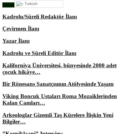
Turkish
Gündemimizde Ne Var?
Kadrolu/Süreli Redaktör İlanı
Çevirmen İlanı
Yazar İlanı
Kadrolu ve Süreli Editör İlanı
Kaliforniya Üniversitesi, bünyesinde 2000 adet
çocuk hikâye…
Bir Rönesans Sanatçısının Atölyesinde Yaşam
Viking Boncuk Ustaları Roma Mozaiklerinden
Kalan Camları…
Arkeologlar Gizemli Taş Kürelere İlişkin Yeni
Bilgiler…
”Korpiklaani” Interview