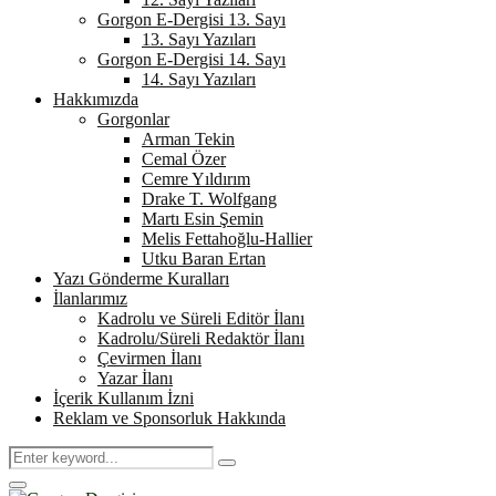
Gorgon E-Dergisi 13. Sayı
13. Sayı Yazıları
Gorgon E-Dergisi 14. Sayı
14. Sayı Yazıları
Hakkımızda
Gorgonlar
Arman Tekin
Cemal Özer
Cemre Yıldırım
Drake T. Wolfgang
Martı Esin Şemin
Melis Fettahoğlu-Hallier
Utku Baran Ertan
Yazı Gönderme Kuralları
İlanlarımız
Kadrolu ve Süreli Editör İlanı
Kadrolu/Süreli Redaktör İlanı
Çevirmen İlanı
Yazar İlanı
İçerik Kullanım İzni
Reklam ve Sponsorluk Hakkında
Search
Search
for:
Primary