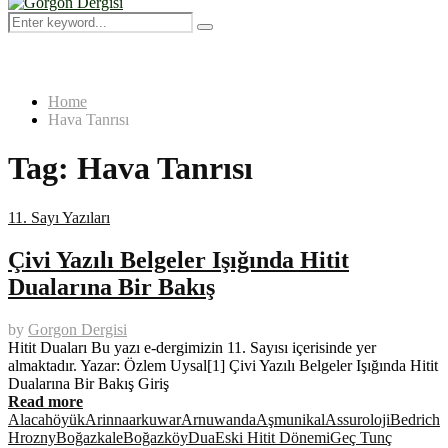
Menu
Search
Search
for:
Home
Hava Tanrısı
Tag:
Hava Tanrısı
11. Sayı Yazıları
Çivi Yazılı Belgeler Işığında Hitit
Dualarına Bir Bakış
by
Gorgon Dergisi
Hitit Duaları Bu yazı e-dergimizin 11. Sayısı içerisinde yer
almaktadır. Yazar: Özlem Uysal[1] Çivi Yazılı Belgeler Işığında Hitit
Dualarına Bir Bakış Giriş
Read more
Alacahöyük
Arinna
arkuwar
Arnuwanda
Aşmunikal
Assuroloji
Bedrich
Hrozny
Boğazkale
Boğazköy
Dua
Eski Hitit Dönemi
Geç Tunç