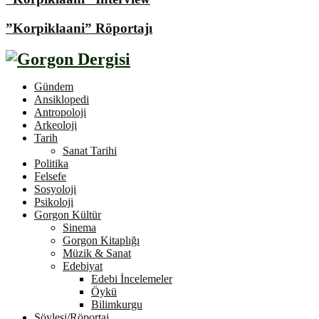
”Korpiklaani” Röportajı
Gündem
Ansiklopedi
Antropoloji
Arkeoloji
Tarih
Sanat Tarihi
Politika
Felsefe
Sosyoloji
Psikoloji
Gorgon Kültür
Sinema
Gorgon Kitaplığı
Müzik & Sanat
Edebiyat
Edebi İncelemeler
Öykü
Bilimkurgu
Söyleşi/Röportaj