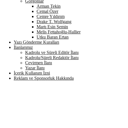
Gorgonlar
Arman Tekin
Cemal Özer
Cemre Yıldırım
Drake T. Wolfgang
Martı Esin Şemin
Melis Fettahoğlu-Hallier
Utku Baran Ertan
Yazı Gönderme Kuralları
İlanlarımız
Kadrolu ve Süreli Editör İlanı
Kadrolu/Süreli Redaktör İlanı
Çevirmen İlanı
Yazar İlanı
İçerik Kullanım İzni
Reklam ve Sponsorluk Hakkında