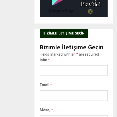
BIZIMLE İLETIŞIME GEÇIN
Bizimle İletişime Geçin
Fields marked with an
*
are required
İsim
*
Email
*
Mesaj
*