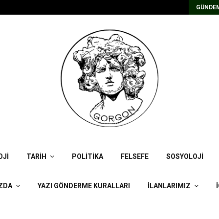
Kadrolu/Süreli Redaktör İlanı
GÜNDEM
OJI
TARIH
POLITIKA
FELSEFE
SOSYOLOJI
ZDA
YAZI GÖNDERME KURALLARI
İLANLARIMIZ