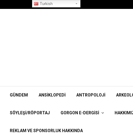
”Korpiklaani” Röportajı
Turkish
GÜNDEM
ANSIKLOPEDI
ANTROPOLOJI
ARKEOL
SÖYLEŞI/RÖPORTAJ
GORGON E-DERGISI
HAKKIMI
REKLAM VE SPONSORLUK HAKKINDA