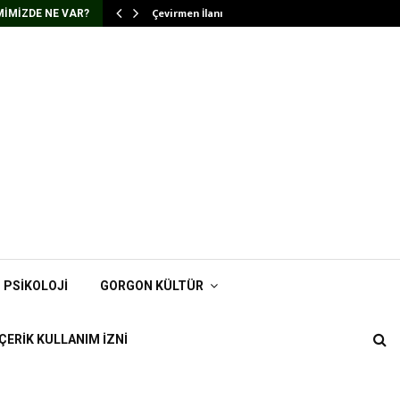
Çevirmen İlanı
IMIZDE NE VAR?
PSIKOLOJI
GORGON KÜLTÜR
İÇERIK KULLANIM İZNI