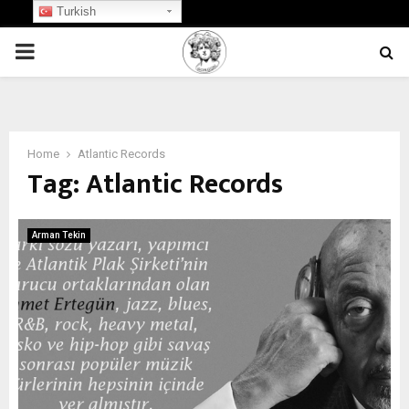
Turkish
PRIMARY
MENU
Home
Atlantic Records
Tag:
Atlantic Records
Arman Tekin