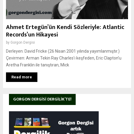
Ahmet Ertegün’ün Kendi Sözleriyle: Atlantic
Records’un Hikayesi
by
Gorgon Dergisi
Derleyen: David Fricke (26 Nisan 2001 yılında yayımlanmıştır.)
Çevirmen: Arman Tekin Ray Charles’ı keşfeden, Eric Clapton’u
Aretha Franklin ile tanıştıran, Mick
Read more
GORGON DERGISI DERGILIK’TE!