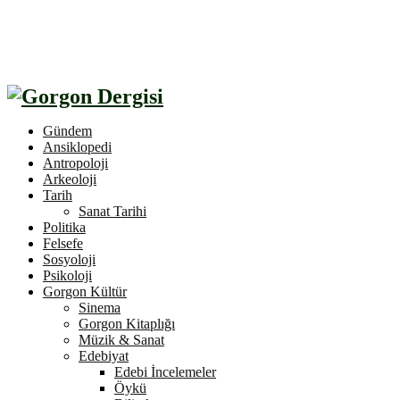
Gündem
Ansiklopedi
Antropoloji
Arkeoloji
Tarih
Sanat Tarihi
Politika
Felsefe
Sosyoloji
Psikoloji
Gorgon Kültür
Sinema
Gorgon Kitaplığı
Müzik & Sanat
Edebiyat
Edebi İncelemeler
Öykü