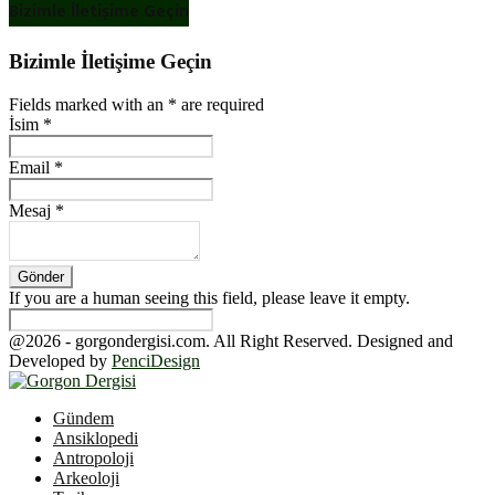
Bizimle İletişime Geçin
Bizimle İletişime Geçin
Fields marked with an
*
are required
İsim
*
Email
*
Mesaj
*
If you are a human seeing this field, please leave it empty.
@2026 - gorgondergisi.com. All Right Reserved. Designed and
Developed by
PenciDesign
Facebook
Twitter
Youtube
Gündem
Ansiklopedi
Antropoloji
Arkeoloji