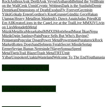
Rock
Anthrax
Aşık Dertli
Aşık Veysel
Astharoth
Behind the Veil
Brain
on the Wall
Cenk Ünnü
Cryptic Writings
Dark is the Sunlight
Demir
Demirkan
Dimensions of Death
Exodus
Fly Forever
Geçmişin
Yükü
Gökalp Ergen
Gordion's Knot
Grunge
Gündüz Gece
Hakan
Utangaç
Heavy Metal
Iron Maiden
It's Dawn Again
Judas Priest
Kill
Em All
Kreator
Lions in the Cage
Live at the Trail
Live MMXIV
Livin
on Lies
Megadeth
Metal
Müzik
Metallica
Mezarkabul
MMXII
Motörhead
Murat İlkan
Nepa
Müzik
Ogün Sanlısoy
Pain
Peace Sells But Who's Buying?
Pentagram
Popçular Dışarı
Power Metal
Powerstage
Puratu
rock
Rock
Market
Rotten Dogs
Sand
Şebnem Ferah
Secret Missile
Sertap
Erener
Şeytan Bunun Neresinde?
Slayer
Sonsuz
Speed
Metal
Tigris
Trail Blazer
Trash Metal
TRT
Ümit
Yılbar
Unspoken
Uzakta
Wasteland
Welcome To The End
Youthanasia
Gorgon Dergisi Dergilik’te!
Gorgon Dergisi Google Play’de