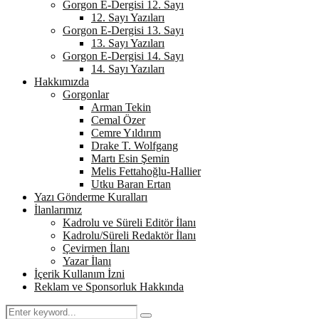
Gorgon E-Dergisi 12. Sayı
12. Sayı Yazıları
Gorgon E-Dergisi 13. Sayı
13. Sayı Yazıları
Gorgon E-Dergisi 14. Sayı
14. Sayı Yazıları
Hakkımızda
Gorgonlar
Arman Tekin
Cemal Özer
Cemre Yıldırım
Drake T. Wolfgang
Martı Esin Şemin
Melis Fettahoğlu-Hallier
Utku Baran Ertan
Yazı Gönderme Kuralları
İlanlarımız
Kadrolu ve Süreli Editör İlanı
Kadrolu/Süreli Redaktör İlanı
Çevirmen İlanı
Yazar İlanı
İçerik Kullanım İzni
Reklam ve Sponsorluk Hakkında
Search