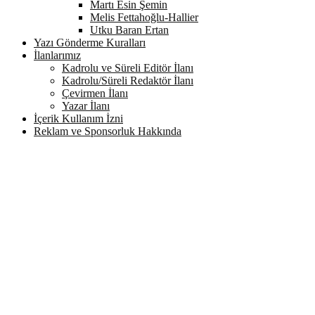
Martı Esin Şemin
Melis Fettahoğlu-Hallier
Utku Baran Ertan
Yazı Gönderme Kuralları
İlanlarımız
Kadrolu ve Süreli Editör İlanı
Kadrolu/Süreli Redaktör İlanı
Çevirmen İlanı
Yazar İlanı
İçerik Kullanım İzni
Reklam ve Sponsorluk Hakkında