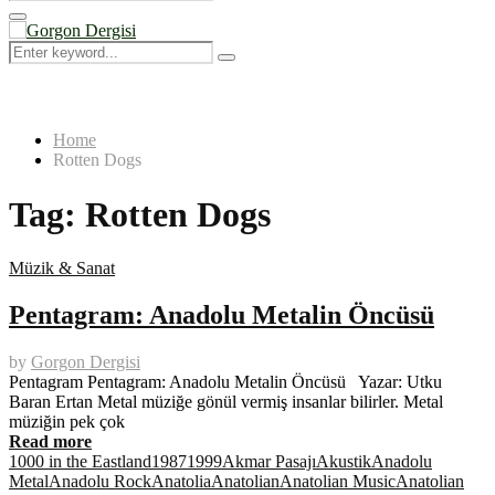
Search
for:
Primary
Menu
Search
Search
for:
Home
Rotten Dogs
Tag:
Rotten Dogs
Müzik & Sanat
Pentagram: Anadolu Metalin Öncüsü
by
Gorgon Dergisi
Pentagram Pentagram: Anadolu Metalin Öncüsü Yazar: Utku
Baran Ertan Metal müziğe gönül vermiş insanlar bilirler. Metal
müziğin pek çok
Read more
1000 in the Eastland
1987
1999
Akmar Pasajı
Akustik
Anadolu
Metal
Anadolu Rock
Anatolia
Anatolian
Anatolian Music
Anatolian