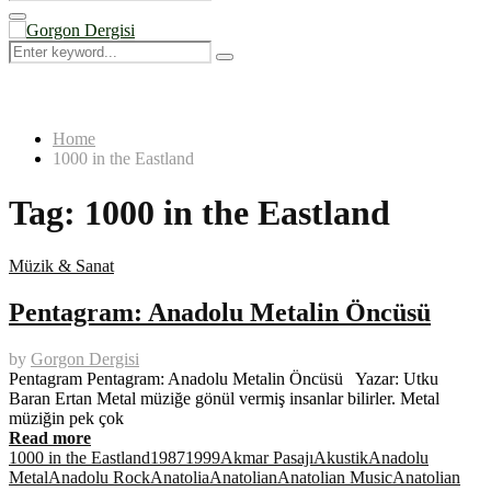
Search
for:
Primary
Menu
Search
Search
for:
Home
1000 in the Eastland
Tag:
1000 in the Eastland
Müzik & Sanat
Pentagram: Anadolu Metalin Öncüsü
by
Gorgon Dergisi
Pentagram Pentagram: Anadolu Metalin Öncüsü Yazar: Utku
Baran Ertan Metal müziğe gönül vermiş insanlar bilirler. Metal
müziğin pek çok
Read more
1000 in the Eastland
1987
1999
Akmar Pasajı
Akustik
Anadolu
Metal
Anadolu Rock
Anatolia
Anatolian
Anatolian Music
Anatolian