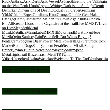
Rock
Anthrax
Aşık Dertli
Aşık Veysel
Astharoth
Behind the Veil
Brain
on the Wall
Cenk Ünnü
Cryptic Writings
Dark is the Sunlight
Demir
Demirkan
Dimensions of Death
Exodus
Fly Forever
Geçmişin
Yükü
Gökalp Ergen
Gordion's Knot
Grunge
Gündüz Gece
Hakan
Utangaç
Heavy Metal
Iron Maiden
It's Dawn Again
Judas Priest
Kill
Em All
Kreator
Lions in the Cage
Live at the Trail
Live MMXIV
Livin
on Lies
Megadeth
Metal
Müzik
Metallica
Mezarkabul
MMXII
Motörhead
Murat İlkan
Nepa
Müzik
Ogün Sanlısoy
Pain
Peace Sells But Who's Buying?
Pentagram
Popçular Dışarı
Power Metal
Powerstage
Puratu
rock
Rock
Market
Rotten Dogs
Sand
Şebnem Ferah
Secret Missile
Sertap
Erener
Şeytan Bunun Neresinde?
Slayer
Sonsuz
Speed
Metal
Tigris
Trail Blazer
Trash Metal
TRT
Ümit
Yılbar
Unspoken
Uzakta
Wasteland
Welcome To The End
Youthanasia
Gorgon Dergisi Dergilik’te!
Gorgon Dergisi Google Play’de