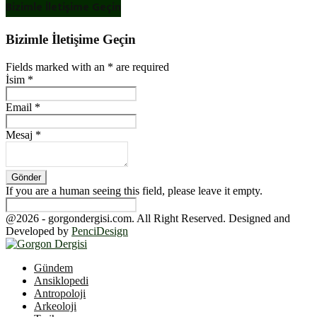
Bizimle İletişime Geçin
Bizimle İletişime Geçin
Fields marked with an
*
are required
İsim
*
Email
*
Mesaj
*
If you are a human seeing this field, please leave it empty.
@2026 - gorgondergisi.com. All Right Reserved. Designed and
Developed by
PenciDesign
Facebook
Twitter
Youtube
Gündem
Ansiklopedi
Antropoloji
Arkeoloji