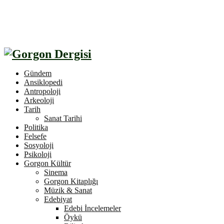
Gündem
Ansiklopedi
Antropoloji
Arkeoloji
Tarih
Sanat Tarihi
Politika
Felsefe
Sosyoloji
Psikoloji
Gorgon Kültür
Sinema
Gorgon Kitaplığı
Müzik & Sanat
Edebiyat
Edebi İncelemeler
Öykü