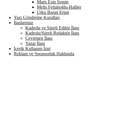
Martı Esin Şemin
Melis Fettahoğlu-Hallier
Utku Baran Ertan
Yazı Gönderme Kuralları
İlanlarımız
Kadrolu ve Süreli Editör İlanı
Kadrolu/Süreli Redaktör İlanı
Çevirmen İlanı
Yazar İlanı
İçerik Kullanım İzni
Reklam ve Sponsorluk Hakkında