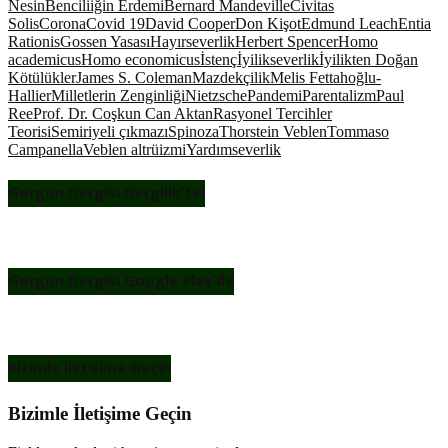
Nesin
Benciliiğin Erdemi
Bernard Mandeville
Civitas
Solis
Corona
Covid 19
David Cooper
Don Kişot
Edmund Leach
Entia
Rationis
Gossen Yasası
Hayırseverlik
Herbert Spencer
Homo
academicus
Homo economicus
İstenç
İyilikseverlik
İyilikten Doğan
Kötülükler
James S. Coleman
Mazdekçilik
Melis Fettahoğlu-
Hallier
Milletlerin Zenginliği
Nietzsche
Pandemi
Parentalizm
Paul
Ree
Prof. Dr. Coşkun Can Aktan
Rasyonel Tercihler
Teorisi
Semiriyeli çıkmazı
Spinoza
Thorstein Veblen
Tommaso
Campanella
Veblen altrüizmi
Yardımseverlik
Gorgon Dergisi Dergilik’te!
Gorgon Dergisi Google Play’de
Bizimle İletişime Geçin
Bizimle İletişime Geçin