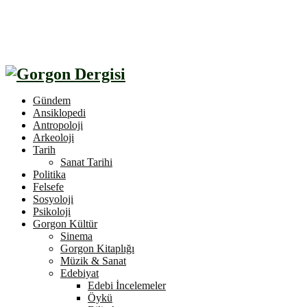
Gündem
Ansiklopedi
Antropoloji
Arkeoloji
Tarih
Sanat Tarihi
Politika
Felsefe
Sosyoloji
Psikoloji
Gorgon Kültür
Sinema
Gorgon Kitaplığı
Müzik & Sanat
Edebiyat
Edebi İncelemeler
Öykü