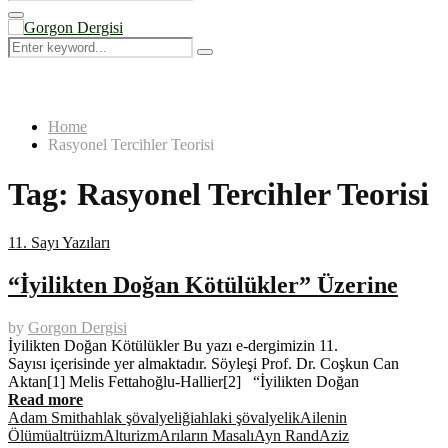
Search
for:
Primary
Menu
Search
Search
for:
Home
Rasyonel Tercihler Teorisi
Tag:
Rasyonel Tercihler Teorisi
11. Sayı Yazıları
“İyilikten Doğan Kötülükler” Üzerine
by
Gorgon Dergisi
İyilikten Doğan Kötülükler Bu yazı e-dergimizin 11.
Sayısı içerisinde yer almaktadır. Söyleşi Prof. Dr. Coşkun Can
Aktan[1] Melis Fettahoğlu-Hallier[2] “İyilikten Doğan
Read more
Adam Smith
ahlak şövalyeliği
ahlaki şövalyelik
Ailenin
Ölümü
altrüizm
Alturizm
Arıların Masalı
Ayn Rand
Aziz