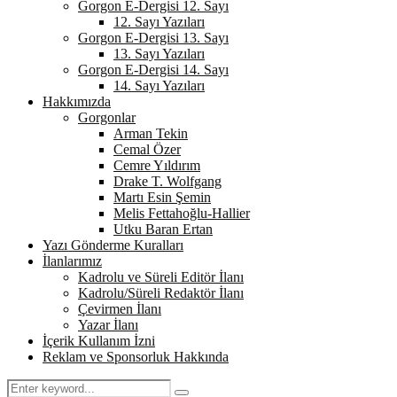
Gorgon E-Dergisi 12. Sayı
12. Sayı Yazıları
Gorgon E-Dergisi 13. Sayı
13. Sayı Yazıları
Gorgon E-Dergisi 14. Sayı
14. Sayı Yazıları
Hakkımızda
Gorgonlar
Arman Tekin
Cemal Özer
Cemre Yıldırım
Drake T. Wolfgang
Martı Esin Şemin
Melis Fettahoğlu-Hallier
Utku Baran Ertan
Yazı Gönderme Kuralları
İlanlarımız
Kadrolu ve Süreli Editör İlanı
Kadrolu/Süreli Redaktör İlanı
Çevirmen İlanı
Yazar İlanı
İçerik Kullanım İzni
Reklam ve Sponsorluk Hakkında
Search