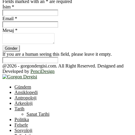
Fields marked with an
*
are required
İsim
*
Email
*
Mesaj
*
If you are a human seeing this field, please leave it empty.
@2026 - gorgondergisi.com. All Right Reserved. Designed and
Developed by
PenciDesign
Facebook
Twitter
Youtube
Gündem
Ansiklopedi
Antropoloji
Arkeoloji
Tarih
Sanat Tarihi
Politika
Felsefe
Sosyoloji