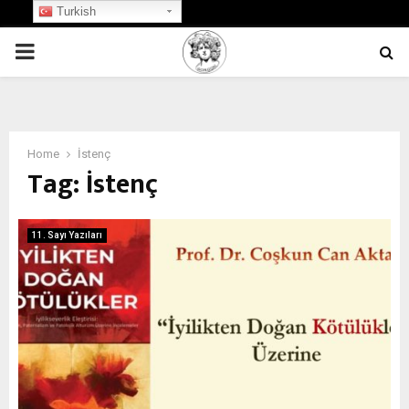
Turkish
PRIMARY
MENU
Home
İstenç
Tag:
İstenç
11. Sayı Yazıları