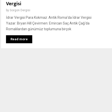
Vergisi
by
Gorgon Dergisi
İdrar Vergisi Para Kokmaz: Antik Roma’da İdrar Vergisi
Yazar: Bryan Hill Çevirmen: Emircan Saç Antik Çağ‘da
Romalılardan günümüz toplumuna birçok
Read more