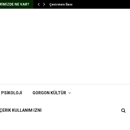
Çevirmen İlanı
IMIZDE NE VAR?
PSIKOLOJI
GORGON KÜLTÜR
İÇERIK KULLANIM İZNI