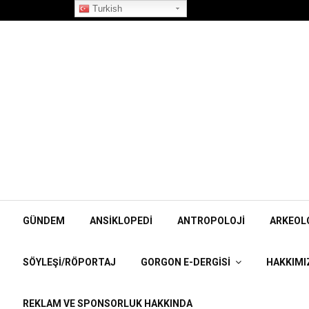
”Korpiklaani” Röportajı
Turkish
GÜNDEM
ANSIKLOPEDI
ANTROPOLOJI
ARKEOL
SÖYLEŞI/RÖPORTAJ
GORGON E-DERGISI
HAKKIMI
REKLAM VE SPONSORLUK HAKKINDA