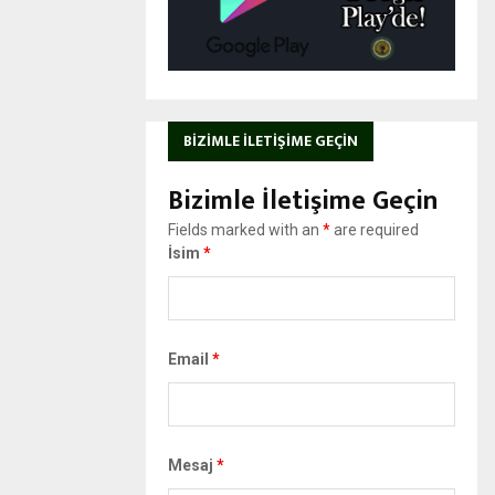
BIZIMLE İLETIŞIME GEÇIN
Bizimle İletişime Geçin
Fields marked with an
*
are required
İsim
*
Email
*
Mesaj
*