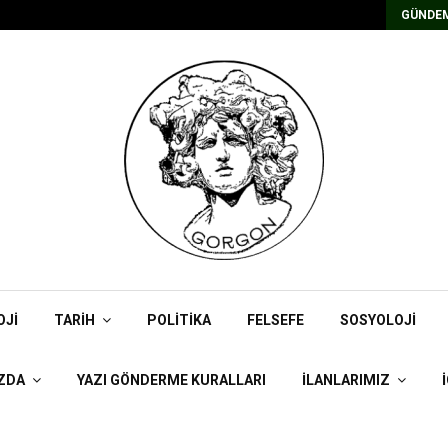
Kadrolu/Süreli Redaktör İlanı
GÜNDEM
OJI
TARIH
POLITIKA
FELSEFE
SOSYOLOJI
ZDA
YAZI GÖNDERME KURALLARI
İLANLARIMIZ