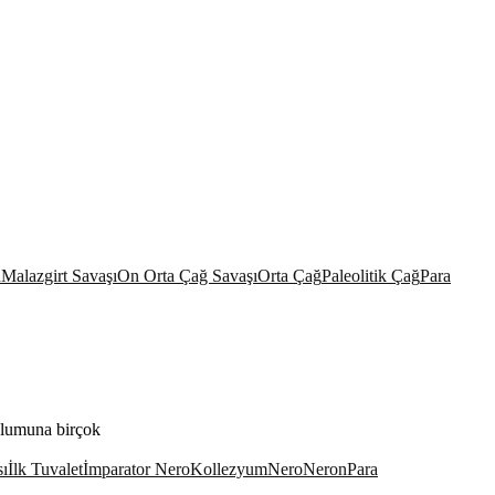
n
Malazgirt Savaşı
On Orta Çağ Savaşı
Orta Çağ
Paleolitik Çağ
Para
plumuna birçok
sı
İlk Tuvalet
İmparator Nero
Kollezyum
Nero
Neron
Para