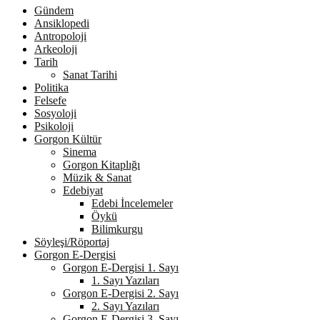
Gündem
Ansiklopedi
Antropoloji
Arkeoloji
Tarih
Sanat Tarihi
Politika
Felsefe
Sosyoloji
Psikoloji
Gorgon Kültür
Sinema
Gorgon Kitaplığı
Müzik & Sanat
Edebiyat
Edebi İncelemeler
Öykü
Bilimkurgu
Söyleşi/Röportaj
Gorgon E-Dergisi
Gorgon E-Dergisi 1. Sayı
1. Sayı Yazıları
Gorgon E-Dergisi 2. Sayı
2. Sayı Yazıları
Gorgon E-Dergisi 3. Sayı