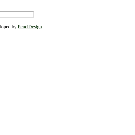
eloped by
PenciDesign