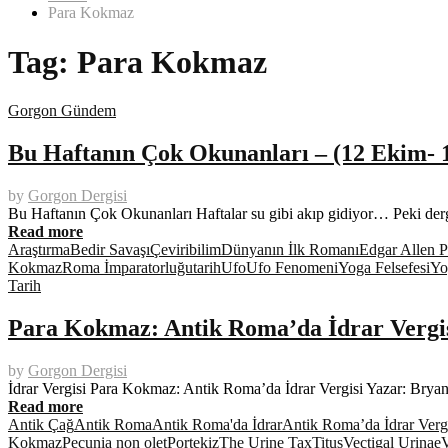
Para Kokmaz
Tag:
Para Kokmaz
Gorgon Gündem
Bu Haftanın Çok Okunanları – (12 Ekim- 
by
Gorgon Dergisi
Bu Haftanın Çok Okunanları Haftalar su gibi akıp gidiyor… Peki der
Read more
Araştırma
Bedir Savaşı
Çeviribilim
Dünyanın İlk Romanı
Edgar Allen 
Kokmaz
Roma İmparatorluğu
tarih
Ufo
Ufo Fenomeni
Yoga Felsefesi
Yo
Tarih
Para Kokmaz: Antik Roma’da İdrar Vergi
by
Gorgon Dergisi
İdrar Vergisi Para Kokmaz: Antik Roma’da İdrar Vergisi Yazar: Bry
Read more
Antik Çağ
Antik Roma
Antik Roma'da İdrar
Antik Roma’da İdrar Verg
Kokmaz
Pecunia non olet
Portekiz
The Urine Tax
Titus
Vectigal Urinae
V