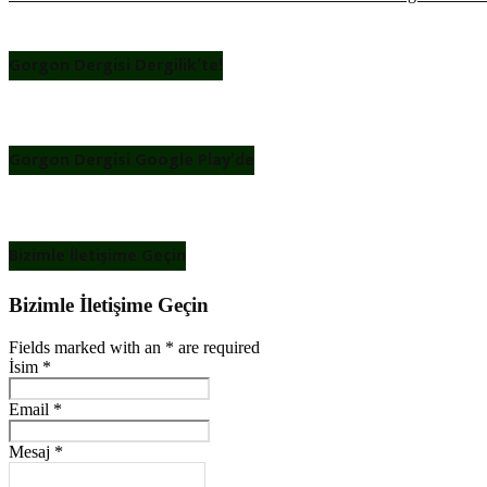
Gorgon Dergisi Dergilik’te!
Gorgon Dergisi Google Play’de
Bizimle İletişime Geçin
Bizimle İletişime Geçin
Fields marked with an
*
are required
İsim
*
Email
*
Mesaj
*