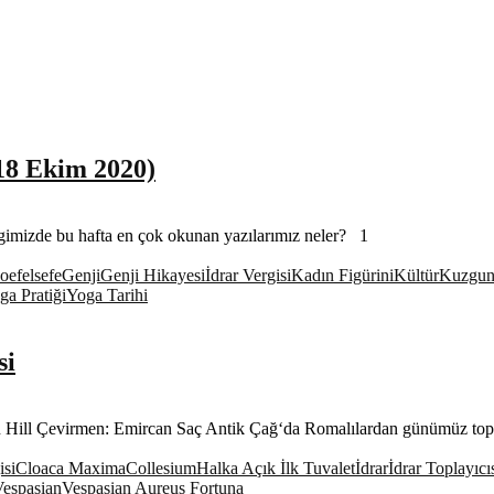
18 Ekim 2020)
gimizde bu hafta en çok okunan yazılarımız neler? 1
Poe
felsefe
Genji
Genji Hikayesi
İdrar Vergisi
Kadın Figürini
Kültür
Kuzgu
ga Pratiği
Yoga Tarihi
si
an Hill Çevirmen: Emircan Saç Antik Çağ‘da Romalılardan günümüz to
isi
Cloaca Maxima
Collesium
Halka Açık İlk Tuvalet
İdrar
İdrar Toplayıcı
espasian
Vespasian Aureus Fortuna