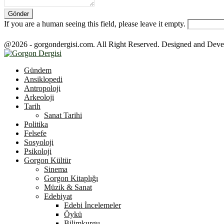
If you are a human seeing this field, please leave it empty.
@2026 - gorgondergisi.com. All Right Reserved. Designed and Dev
Facebook
Twitter
Youtube
Gündem
Ansiklopedi
Antropoloji
Arkeoloji
Tarih
Sanat Tarihi
Politika
Felsefe
Sosyoloji
Psikoloji
Gorgon Kültür
Sinema
Gorgon Kitaplığı
Müzik & Sanat
Edebiyat
Edebi İncelemeler
Öykü
Bilimkurgu