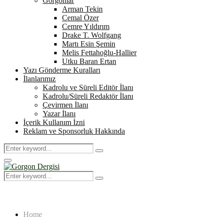
Gorgonlar
Arman Tekin
Cemal Özer
Cemre Yıldırım
Drake T. Wolfgang
Martı Esin Şemin
Melis Fettahoğlu-Hallier
Utku Baran Ertan
Yazı Gönderme Kuralları
İlanlarımız
Kadrolu ve Süreli Editör İlanı
Kadrolu/Süreli Redaktör İlanı
Çevirmen İlanı
Yazar İlanı
İçerik Kullanım İzni
Reklam ve Sponsorluk Hakkında
Search
Search
for:
Primary
Menu
Search
Search
for:
Home