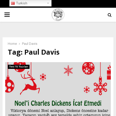
Turkish
PRIMARY
MENU
Home
Paul Davis
Tag:
Paul Davis
Yeni Yıl Yazıları