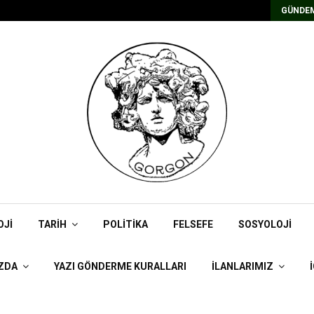
Kadrolu/Süreli Redaktör İlanı
GÜNDEM
OJI
TARIH
POLITIKA
FELSEFE
SOSYOLOJI
ZDA
YAZI GÖNDERME KURALLARI
İLANLARIMIZ