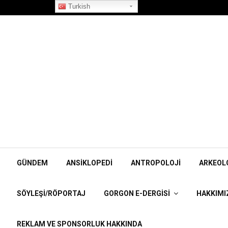
”Korpiklaani” Röportajı
Turkish
GÜNDEM
ANSIKLOPEDI
ANTROPOLOJI
ARKEOL
SÖYLEŞI/RÖPORTAJ
GORGON E-DERGISI
HAKKIMI
REKLAM VE SPONSORLUK HAKKINDA