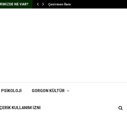
Çevirmen İlanı
IMIZDE NE VAR?
PSIKOLOJI
GORGON KÜLTÜR
İÇERIK KULLANIM İZNI