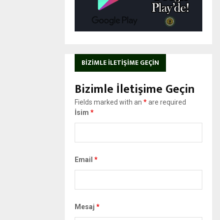
BIZIMLE İLETIŞIME GEÇIN
Bizimle İletişime Geçin
Fields marked with an
*
are required
İsim
*
Email
*
Mesaj
*