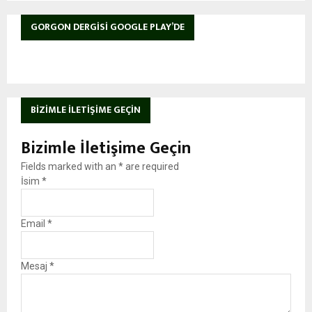
GORGON DERGISI GOOGLE PLAY’DE
BIZIMLE İLETIŞIME GEÇIN
Bizimle İletişime Geçin
Fields marked with an
*
are required
İsim
*
Email
*
Mesaj
*