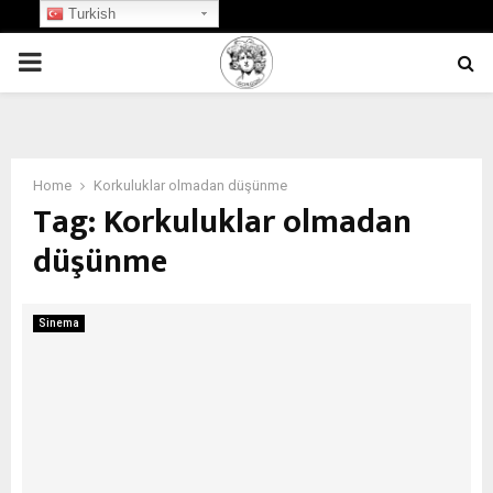
Turkish
PRIMARY
MENU
Home
Korkuluklar olmadan düşünme
Tag:
Korkuluklar olmadan
düşünme
Sinema