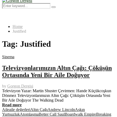
Menu
Search
Search
for:
Home
Justified
Tag:
Justified
Sinema
Televizyonlarımızın Altın Çağı: Çöküşün
Ortasında Yeni Bir Aile Doğuyor
by
Gorgon Dergisi
Televizyon Yazar: Martin Shuster Çevirmen: Hande Küçükcoşkun
Dönmez Televizyonlarımızın Altın Çağı: Çöküşün Ortasında Yeni
Bir Aile Doğuyor The Walking Dead
Read more
Aile
aile değerleri
Altın Çağı
Andrew Lincoln
Aşkın
Yurtsuzluk
Atomlaşma
Better Call Saul
Boardwalk Empire
Breaking