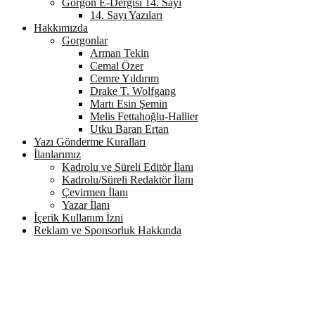
Gorgon E-Dergisi 14. Sayı
14. Sayı Yazıları
Hakkımızda
Gorgonlar
Arman Tekin
Cemal Özer
Cemre Yıldırım
Drake T. Wolfgang
Martı Esin Şemin
Melis Fettahoğlu-Hallier
Utku Baran Ertan
Yazı Gönderme Kuralları
İlanlarımız
Kadrolu ve Süreli Editör İlanı
Kadrolu/Süreli Redaktör İlanı
Çevirmen İlanı
Yazar İlanı
İçerik Kullanım İzni
Reklam ve Sponsorluk Hakkında