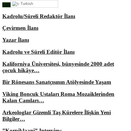
Turkish
Gündemimizde Ne Var?
Kadrolu/Süreli Redaktör İlanı
Çevirmen İlanı
Yazar İlanı
Kadrolu ve Süreli Editör İlanı
Kaliforniya Üniversitesi, bünyesinde 2000 adet
çocuk hikâye…
Bir Rönesans Sanatçısının Atölyesinde Yaşam
Viking Boncuk Ustaları Roma Mozaiklerinden
Kalan Camları…
Arkeologlar Gizemli Taş Kürelere İlişkin Yeni
Bilgiler…
”Korpiklaani” Interview