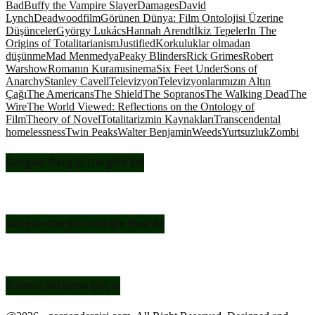
Bad
Buffy the Vampire Slayer
Damages
David
Lynch
Deadwood
film
Görünen Dünya: Film Ontolojisi Üzerine
Düşünceler
György Lukács
Hannah Arendt
İkiz Tepeler
In The
Origins of Totalitarianism
Justified
Korkuluklar olmadan
düşünme
Mad Men
medya
Peaky Blinders
Rick Grimes
Robert
Warshow
Romanın Kuramı
sinema
Six Feet Under
Sons of
Anarchy
Stanley Cavell
Televizyon
Televizyonlarımızın Altın
Çağı
The Americans
The Shield
The Sopranos
The Walking Dead
The
Wire
The World Viewed: Reflections on the Ontology of
Film
Theory of Novel
Totalitarizmin Kaynakları
Transcendental
homelessness
Twin Peaks
Walter Benjamin
Weeds
Yurtsuzluk
Zombi
Gorgon Dergisi Dergilik’te!
Gorgon Dergisi Google Play’de
Bizimle İletişime Geçin