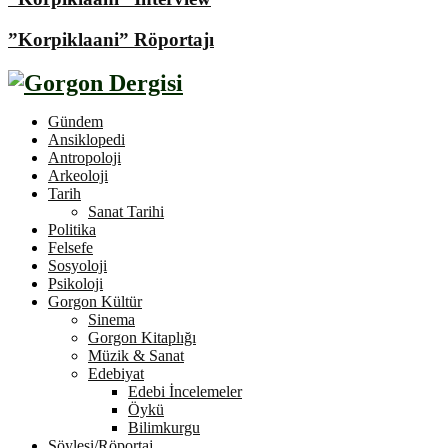
”Korpiklaani” Röportajı
Gündem
Ansiklopedi
Antropoloji
Arkeoloji
Tarih
Sanat Tarihi
Politika
Felsefe
Sosyoloji
Psikoloji
Gorgon Kültür
Sinema
Gorgon Kitaplığı
Müzik & Sanat
Edebiyat
Edebi İncelemeler
Öykü
Bilimkurgu
Söyleşi/Röportaj