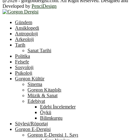
@2026 - gorgondergisi.com. All Right Reserved. Designed and
Developed by
PenciDesign
Facebook
Twitter
Youtube
Gündem
Ansiklopedi
Antropoloji
Arkeoloji
Tarih
Sanat Tarihi
Politika
Felsefe
Sosyoloji
Psikoloji
Gorgon Kültür
Sinema
Gorgon Kitaplığı
Müzik & Sanat
Edebiyat
Edebi İncelemeler
Öykü
Bilimkurgu
Söyleşi/Röportaj
Gorgon E-Dergisi
Gorgon E-Dergisi 1. Sayı