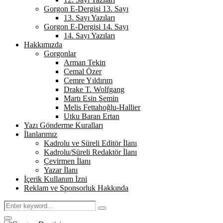
Gorgon E-Dergisi 13. Sayı
13. Sayı Yazıları
Gorgon E-Dergisi 14. Sayı
14. Sayı Yazıları
Hakkımızda
Gorgonlar
Arman Tekin
Cemal Özer
Cemre Yıldırım
Drake T. Wolfgang
Martı Esin Şemin
Melis Fettahoğlu-Hallier
Utku Baran Ertan
Yazı Gönderme Kuralları
İlanlarımız
Kadrolu ve Süreli Editör İlanı
Kadrolu/Süreli Redaktör İlanı
Çevirmen İlanı
Yazar İlanı
İçerik Kullanım İzni
Reklam ve Sponsorluk Hakkında
Search
Search
for:
Primary